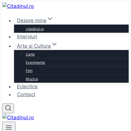
Skip
to
Despre mine
content
citadinul.ro
Interviuri
Arta si Cultura
Carte
Evenimente
Film
Muzica
Eclectice
Contact