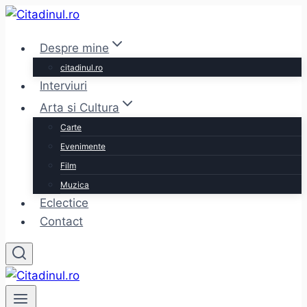
Skip
to
Despre mine
content
citadinul.ro
Interviuri
Arta si Cultura
Carte
Evenimente
Film
Muzica
Eclectice
Contact