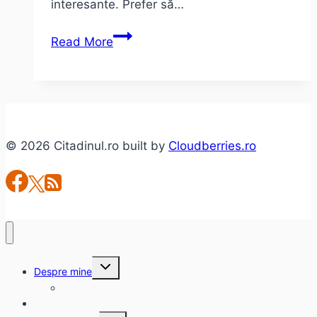
interesante. Prefer să…
Cod
Read More
Eroare
© 2026 Citadinul.ro built by
Cloudberries.ro
Toggle
Despre mine
child
menu
citadinul.ro
Interviuri