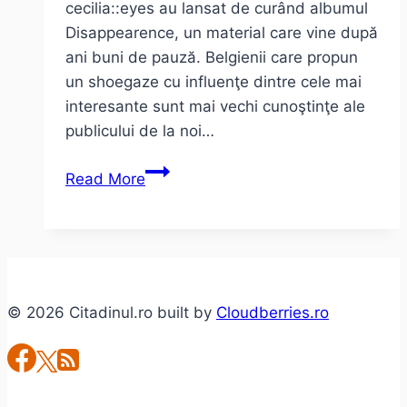
cecilia::eyes au lansat de curând albumul
Disappearence, un material care vine după
ani buni de pauză. Belgienii care propun
un shoegaze cu influenţe dintre cele mai
interesante sunt mai vechi cunoştinţe ale
publicului de la noi…
Interviu
Read More
cu
Christophe
Thys
–
cecilia::eyes
© 2026 Citadinul.ro built by
Cloudberries.ro
(ro,
engl,
fr)