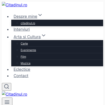
Skip
to
Despre mine
content
citadinul.ro
Interviuri
Arta si Cultura
Carte
Evenimente
Film
Muzica
Eclectice
Contact