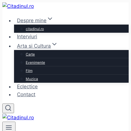
Skip
to
Despre mine
content
citadinul.ro
Interviuri
Arta si Cultura
Carte
Evenimente
Film
Muzica
Eclectice
Contact