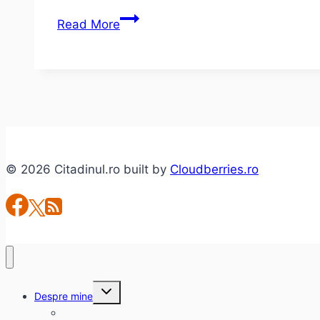
Despre
Read More
insomniile
mele.
© 2026 Citadinul.ro built by
Cloudberries.ro
Toggle
Despre mine
child
menu
citadinul.ro