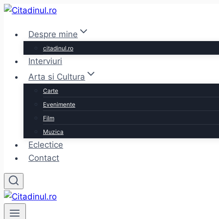
Skip
to
Despre mine
content
citadinul.ro
Interviuri
Arta si Cultura
Carte
Evenimente
Film
Muzica
Eclectice
Contact