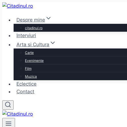
Skip
to
Despre mine
content
citadinul.ro
Interviuri
Arta si Cultura
Carte
Evenimente
Film
Muzica
Eclectice
Contact