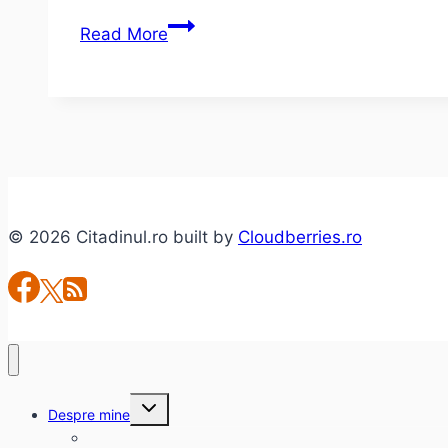
Jurnalism
Read More
cetăţenesc
sau
despre
curaj
în
China
Comunistă
© 2026 Citadinul.ro built by
Cloudberries.ro
Toggle
Despre mine
child
menu
citadinul.ro