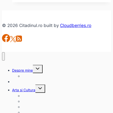
post-
rock
francez
© 2026 Citadinul.ro built by
Cloudberries.ro
în
Kulturhaus
(poveşti
şi
poze)
Toggle
Despre mine
child
menu
citadinul.ro
Interviuri
Toggle
Arta si Cultura
child
menu
Carte
Evenimente
Film
Muzica