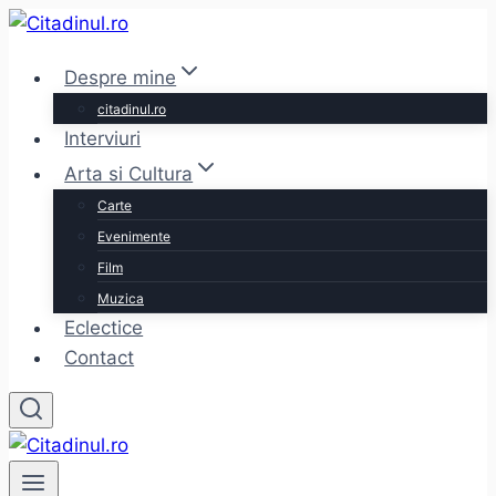
Skip
to
Despre mine
content
citadinul.ro
Interviuri
Arta si Cultura
Carte
Evenimente
Film
Muzica
Eclectice
Contact