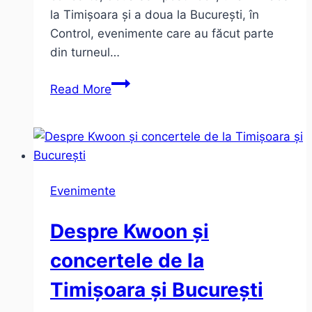
la Timișoara și a doua la București, în
Control, evenimente care au făcut parte
din turneul…
Kwoon
Read More
–
o
seară
cu
post-
Evenimente
rock
în
Despre Kwoon și
Control
concertele de la
Timișoara și București