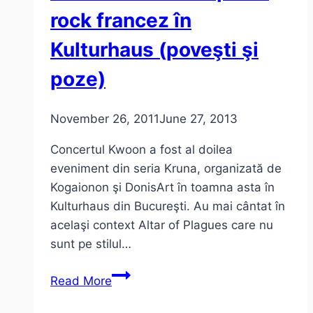
rock francez în
Kulturhaus (poveşti şi
poze)
November 26, 2011
June 27, 2013
Concertul Kwoon a fost al doilea
eveniment din seria Kruna, organizată de
Kogaionon şi DonisArt în toamna asta în
Kulturhaus din Bucureşti. Au mai cântat în
acelaşi context Altar of Plagues care nu
sunt pe stilul…
Concert
Read More
Kwoon
–