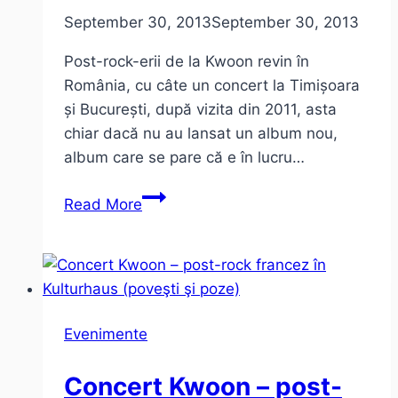
September 30, 2013
September 30, 2013
Post-rock-erii de la Kwoon revin în
România, cu câte un concert la Timișoara
și București, după vizita din 2011, asta
chiar dacă nu au lansat un album nou,
album care se pare că e în lucru…
Despre
Read More
Kwoon
și
concertele
de
la
Evenimente
Timișoara
și
Concert Kwoon – post-
București