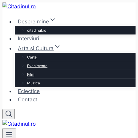
Skip
to
Despre mine
content
citadinul.ro
Interviuri
Arta si Cultura
Carte
Evenimente
Film
Muzica
Eclectice
Contact