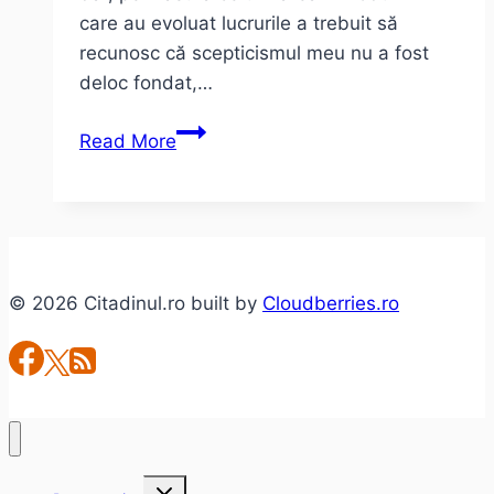
care au evoluat lucrurile a trebuit să
recunosc că scepticismul meu nu a fost
deloc fondat,…
Let’s
Read More
Do
It
Romania
2011
la
© 2026 Citadinul.ro built by
Cloudberries.ro
start
Toggle