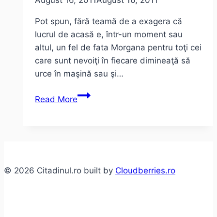
August 16, 2011
August 16, 2011
Pot spun, fără teamă de a exagera că
lucrul de acasă e, într-un moment sau
altul, un fel de fata Morgana pentru toţi cei
care sunt nevoiţi în fiecare dimineaţă să
urce în maşină sau şi…
Lucrul
Read More
de
acasă:
Pro
şi
Contra
© 2026 Citadinul.ro built by
Cloudberries.ro