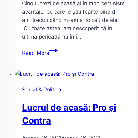
Cînd lucrezi de acasă ai în mod cert niște
avantaje, pe care le știu foarte bine din
anii trecuți când m-am și folosit de ele.
Cu toate astea, am descoperit că în
ultima perioadă nu îmi…
De
Read More
ce
nu
îmi
mai
Social & Politica
place
să
Lucrul de acasă: Pro şi
lucrez
de
Contra
acasă