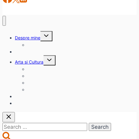
Toggle
Despre mine
child
menu
citadinul.ro
Interviuri
Toggle
Arta si Cultura
child
menu
Carte
Evenimente
Film
Muzica
Eclectice
Contact
Search
for: