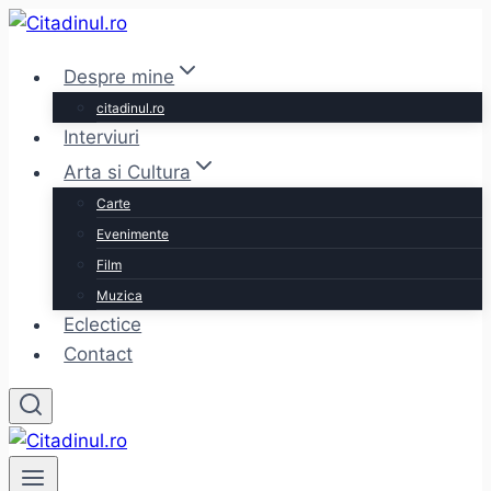
Skip
to
Despre mine
content
citadinul.ro
Interviuri
Arta si Cultura
Carte
Evenimente
Film
Muzica
Eclectice
Contact