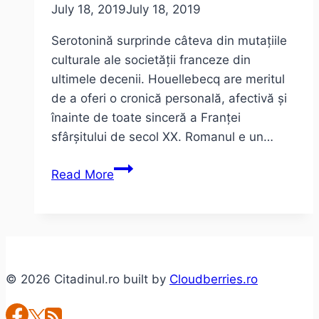
July 18, 2019
July 18, 2019
Serotonină surprinde câteva din mutațiile
culturale ale societății franceze din
ultimele decenii. Houellebecq are meritul
de a oferi o cronică personală, afectivă și
înainte de toate sinceră a Franței
sfârșitului de secol XX. Romanul e un…
Houellebecq
Read More
–
Serotonină
(sau
despre
Franța,
© 2026 Citadinul.ro built by
Cloudberries.ro
cu
sinceritate)