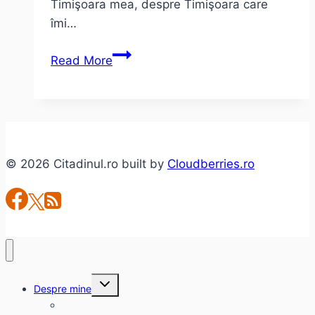
Timişoara mea, despre Timişoara care
îmi…
Timişoara
Read More
mea
© 2026 Citadinul.ro built by
Cloudberries.ro
Toggle
Despre mine
child
menu
citadinul.ro