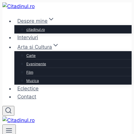
Skip
to
Despre mine
content
citadinul.ro
Interviuri
Arta si Cultura
Carte
Evenimente
Film
Muzica
Eclectice
Contact