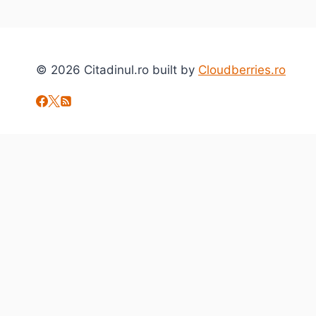
© 2026 Citadinul.ro built by
Cloudberries.ro
Toggle
Despre mine
child
citadinul.ro
menu
Interviuri
Toggle
Arta si Cultura
child
Carte
menu
Evenimente
Film
Muzica