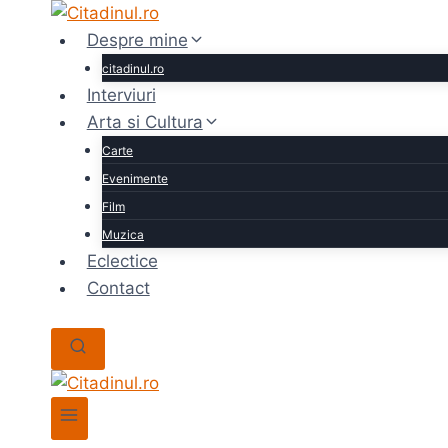
Skip
to
Despre mine
content
citadinul.ro
Interviuri
Arta si Cultura
Carte
Evenimente
Film
Muzica
Eclectice
Contact