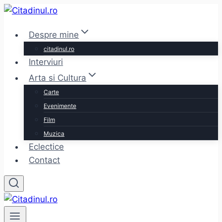
Skip
to
Despre mine
content
citadinul.ro
Interviuri
Arta si Cultura
Carte
Evenimente
Film
Muzica
Eclectice
Contact