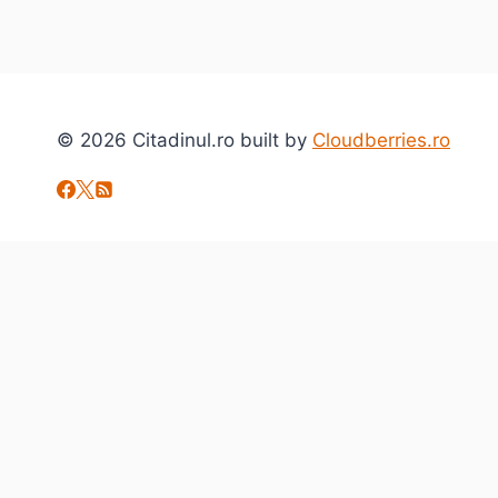
© 2026 Citadinul.ro built by
Cloudberries.ro
Toggle
Despre mine
child
citadinul.ro
menu
Interviuri
Toggle
Arta si Cultura
child
Carte
menu
Evenimente
Film