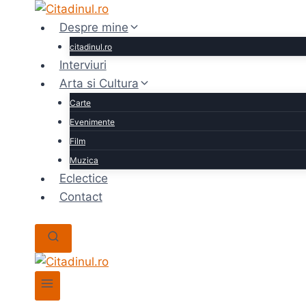
Skip
to
Despre mine
content
citadinul.ro
Interviuri
Arta si Cultura
Carte
Evenimente
Film
Muzica
Eclectice
Contact