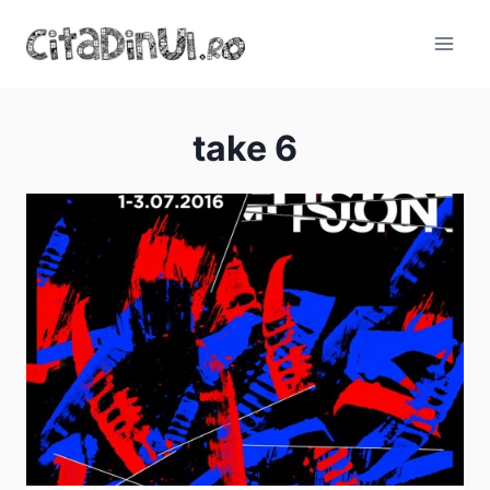
Skip
to
content
take 6