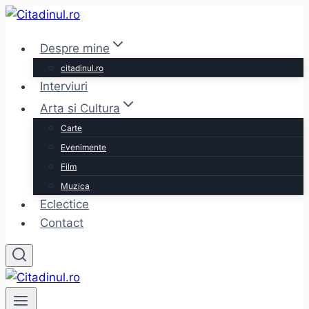
Skip
to
Despre mine
content
citadinul.ro
Interviuri
Arta si Cultura
Carte
Evenimente
Film
Muzica
Eclectice
Contact