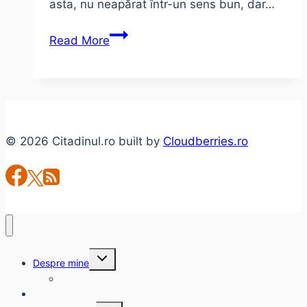
asta, nu neapărat într-un sens bun, dar…
Teaser
Read More
Vacanță
© 2026 Citadinul.ro built by
Cloudberries.ro
Toggle
Despre mine
child
menu
citadinul.ro
Interviuri