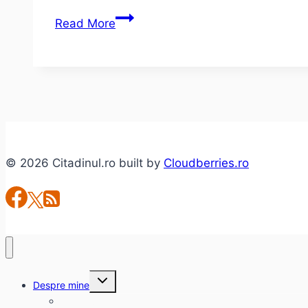
Environments
Read More
–
Ascuns
lansare
şi
concert
cu
Treha
© 2026 Citadinul.ro built by
Cloudberries.ro
Sektori
Toggle
Despre mine
child
menu
citadinul.ro