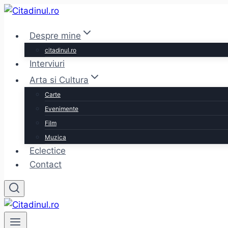
Skip
to
Despre mine
content
citadinul.ro
Interviuri
Arta si Cultura
Carte
Evenimente
Film
Muzica
Eclectice
Contact