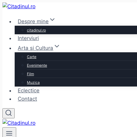
Skip
to
Despre mine
content
citadinul.ro
Interviuri
Arta si Cultura
Carte
Evenimente
Film
Muzica
Eclectice
Contact