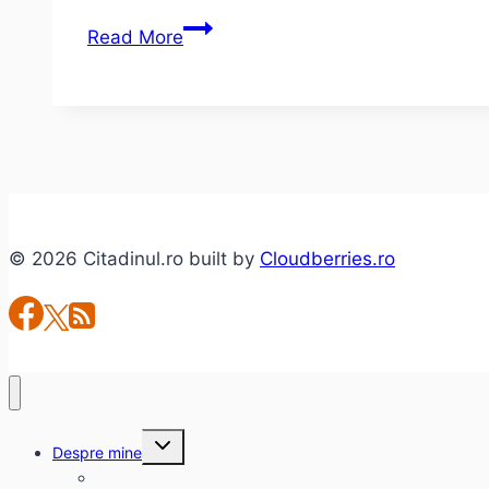
Soluţia
Read More
USR
la
alegerile
din
11
decembrie
2016
© 2026 Citadinul.ro built by
Cloudberries.ro
Toggle
Despre mine
child
menu
citadinul.ro