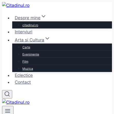
Skip
to
Despre mine
content
citadinul.ro
Interviuri
Arta si Cultura
Carte
Evenimente
Film
Muzica
Eclectice
Contact