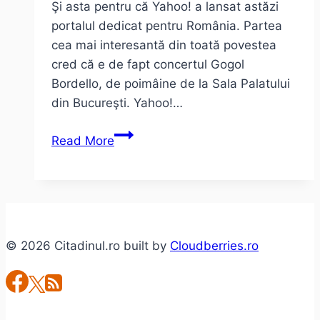
Şi asta pentru că Yahoo! a lansat astăzi
portalul dedicat pentru România. Partea
cea mai interesantă din toată povestea
cred că e de fapt concertul Gogol
Bordello, de poimâine de la Sala Palatului
din Bucureşti. Yahoo!…
De
Read More
astăzi
ne
putem
face
adrese
© 2026 Citadinul.ro built by
Cloudberries.ro
de
mail
@yahoo.ro