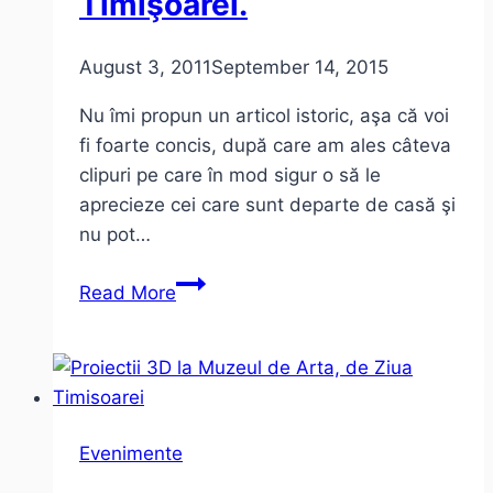
Timişoarei.
August 3, 2011
September 14, 2015
Nu îmi propun un articol istoric, aşa că voi
fi foarte concis, după care am ales câteva
clipuri pe care în mod sigur o să le
aprecieze cei care sunt departe de casă şi
nu pot…
Azi
Read More
e
oficial
Ziua
Timişoarei.
Evenimente