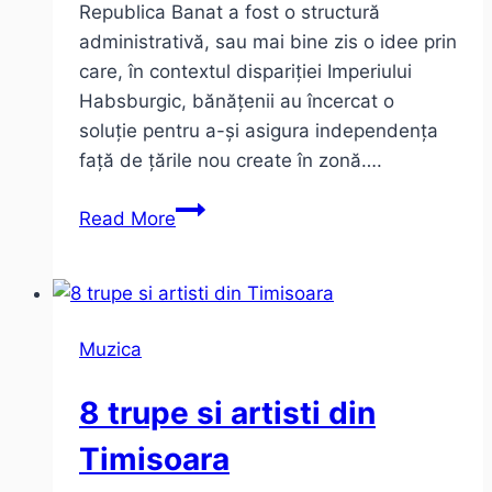
Republica Banat a fost o structură
administrativă, sau mai bine zis o idee prin
care, în contextul dispariției Imperiului
Habsburgic, bănățenii au încercat o
soluție pentru a-și asigura independența
față de țările nou create în zonă….
Republica
Read More
Banat
–
între
mit
Muzica
și
realitate
8 trupe si artisti din
Timisoara