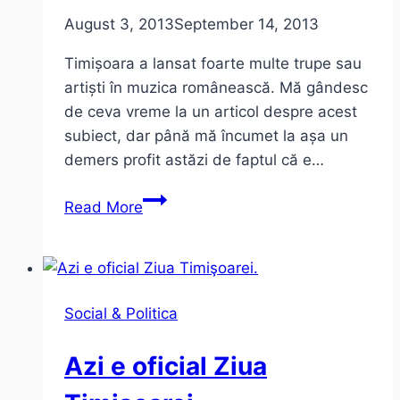
August 3, 2013
September 14, 2013
Timișoara a lansat foarte multe trupe sau
artiști în muzica românească. Mă gândesc
de ceva vreme la un articol despre acest
subiect, dar până mă încumet la așa un
demers profit astăzi de faptul că e…
8
Read More
trupe
si
artisti
din
Social & Politica
Timisoara
Azi e oficial Ziua