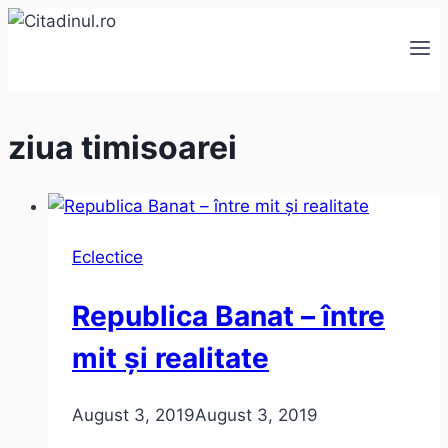
Skip
to
content
ziua timisoarei
Eclectice
Republica Banat – între
mit și realitate
August 3, 2019
August 3, 2019