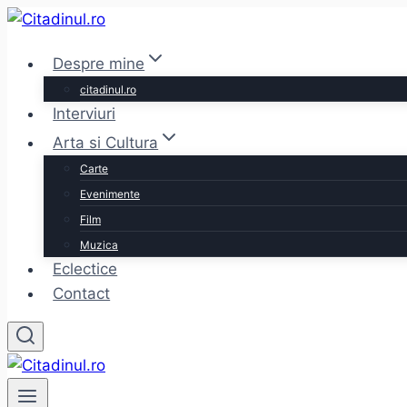
Skip
to
Despre mine
content
citadinul.ro
Interviuri
Arta si Cultura
Carte
Evenimente
Film
Muzica
Eclectice
Contact