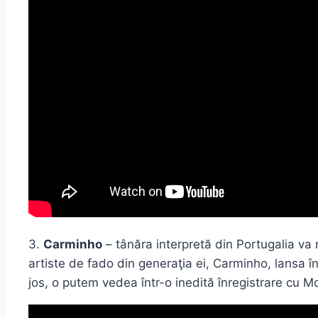
3.
Carminho
– tânăra interpretă din Portugalia va 
artiste de fado din generaţia ei, Carminho, lansa
jos, o putem vedea într-o inedită înregistrare cu Mo