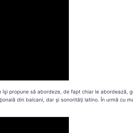
 îşi propune să abordeze, de fapt chiar le abordează, g
iţională din balcani, dar şi sonorităţi latino. În urmă cu m