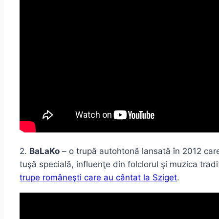
2.
BaLaKo
– o trupă autohtonă lansată în 2012 care
tuşă specială, influenţe din folclorul şi muzica trad
trupe româneşti care au cântat la Sziget
.