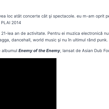
a loc atât concerte cât şi spectacole. eu m-am oprit pent
ii PLAI 2014
al 21-lea an de activitate. Pentru ei muzica electronică nu
 ragga, dancehall, world music şi nu în ultimul rând punk.
e albumul
Enemy of the Enemy
, lansat de Asian Dub Fo