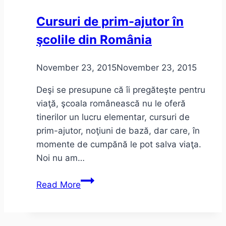
Cursuri de prim-ajutor în
şcolile din România
November 23, 2015
November 23, 2015
Deşi se presupune că îi pregăteşte pentru
viaţă, şcoala românească nu le oferă
tinerilor un lucru elementar, cursuri de
prim-ajutor, noţiuni de bază, dar care, în
momente de cumpănă le pot salva viaţa.
Noi nu am…
Cursuri
Read More
de
prim-
ajutor