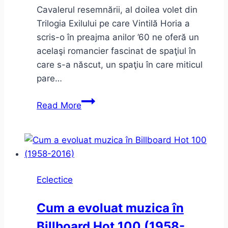
Cavalerul resemnării, al doilea volet din
Trilogia Exilului pe care Vintilă Horia a
scris-o în preajma anilor ’60 ne oferă un
acelaşi romancier fascinat de spaţiul în
care s-a născut, un spaţiu în care miticul
pare…
Cavalerul
Read More
Resemnării
–
Vintilă
Horia
–
Eclectice
Trilogia
Exilului
Cum a evoluat muzica în
Billboard Hot 100 (1958-