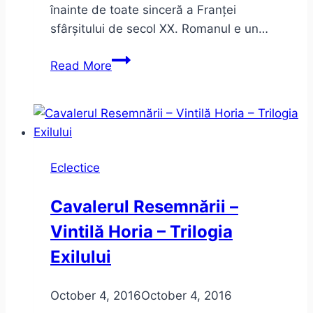
înainte de toate sinceră a Franței
sfârșitului de secol XX. Romanul e un…
Houellebecq
Read More
–
Serotonină
(sau
despre
Franța,
Eclectice
cu
sinceritate)
Cavalerul Resemnării –
Vintilă Horia – Trilogia
Exilului
October 4, 2016
October 4, 2016