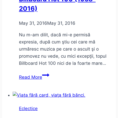
2016)
May 31, 2016
May 31, 2016
Nu m-am dilit, dacă mi-e permisă
expresia, după cum ştiu cei care mă
urmăresc muzica pe care o ascult şi o
promovez nu vede, cu mici excepţii, topul
Billboard Hot 100 nici de la foarte mare…
Cum
Read More
a
evoluat
muzica
în
Eclectice
Billboard
Hot