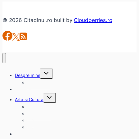
în
şcolile
© 2026 Citadinul.ro built by
Cloudberries.ro
din
România
Toggle
Despre mine
child
menu
citadinul.ro
Interviuri
Toggle
Arta si Cultura
child
menu
Carte
Evenimente
Film
Muzica
Eclectice