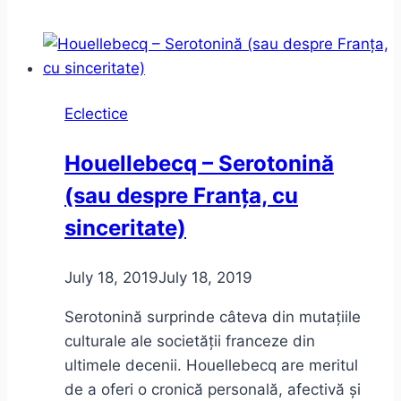
–
între
mit
și
Eclectice
realitate
Houellebecq – Serotonină
(sau despre Franța, cu
sinceritate)
July 18, 2019
July 18, 2019
Serotonină surprinde câteva din mutațiile
culturale ale societății franceze din
ultimele decenii. Houellebecq are meritul
de a oferi o cronică personală, afectivă și