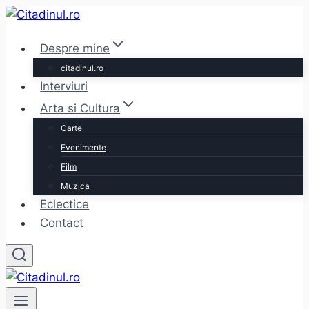
Skip
to
Despre mine
content
citadinul.ro
Interviuri
Arta si Cultura
Carte
Evenimente
Film
Muzica
Eclectice
Contact