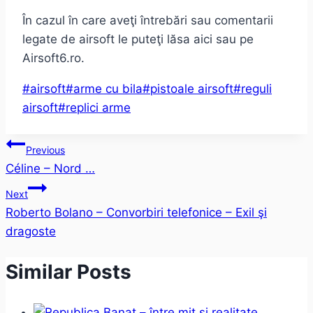
În cazul în care aveţi întrebări sau comentarii
legate de airsoft le puteţi lăsa aici sau pe
Airsoft6.ro.
Post
#
airsoft
#
arme cu bila
#
pistoale airsoft
#
reguli
Tags:
airsoft
#
replici arme
Post
Previous
Céline – Nord …
navigation
Next
Roberto Bolano – Convorbiri telefonice – Exil şi
dragoste
Similar Posts