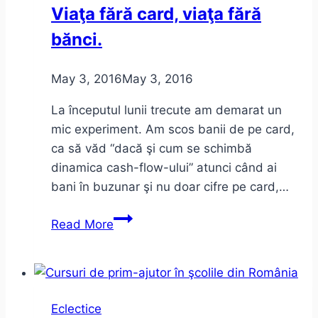
Viaţa fără card, viaţa fără
100
bănci.
(1958-
2016)
May 3, 2016
May 3, 2016
La începutul lunii trecute am demarat un
mic experiment. Am scos banii de pe card,
ca să văd “dacă şi cum se schimbă
dinamica cash-flow-ului” atunci când ai
bani în buzunar şi nu doar cifre pe card,…
Viaţa
Read More
fără
card,
viaţa
fără
Eclectice
bănci.