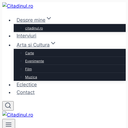
Skip
to
Despre mine
content
citadinul.ro
Interviuri
Arta si Cultura
Carte
Evenimente
Film
Muzica
Eclectice
Contact