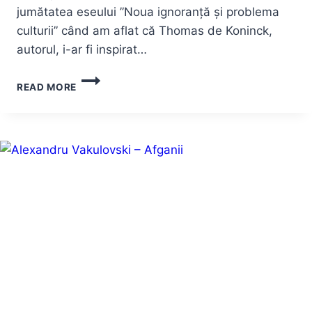
jumătatea eseului ”Noua ignoranță și problema
culturii” când am aflat că Thomas de Koninck,
autorul, i-ar fi inspirat…
MICUL
READ MORE
PRINȚ,
NOUA
IGNORANȚĂ
ȘI
PROBLEMA
CULTURII