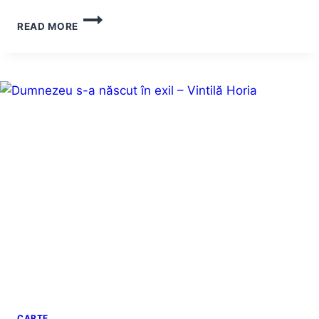
SUNT
READ MORE
O
BABĂ
COMUNISTĂ
DE
DAN
LUNGU
–
CÂTEVA
APRECIERI
ANARHICE
(SAU
ANARHISTE)
CARTE