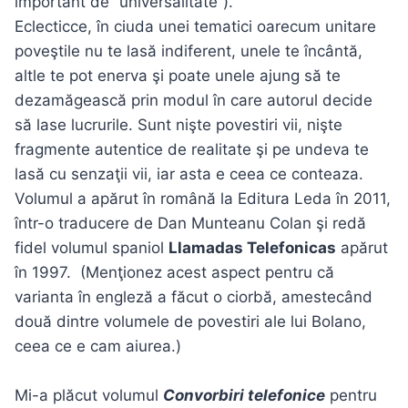
important de “universalitate”).
Eclecticce, în ciuda unei tematici oarecum unitare
poveştile nu te lasă indiferent, unele te încântă,
altle te pot enerva şi poate unele ajung să te
dezamăgească prin modul în care autorul decide
să lase lucrurile. Sunt nişte povestiri vii, nişte
fragmente autentice de realitate şi pe undeva te
lasă cu senzaţii vii, iar asta e ceea ce conteaza.
Volumul a apărut în română la Editura Leda în 2011,
într-o traducere de Dan Munteanu Colan şi redă
fidel volumul spaniol
Llamadas Telefonicas
apărut
în 1997. (Menţionez acest aspect pentru că
varianta în engleză a făcut o ciorbă, amestecând
două dintre volumele de povestiri ale lui Bolano,
ceea ce e cam aiurea.)
Mi-a plăcut volumul
Convorbiri telefonice
pentru