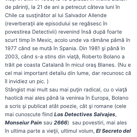
de părinţi, la 21 de ani a petrecut câteva luni în
Chile ca susţinător al lui Salvador Allende
(reverberaţii ale episodului se regăsesc în
povestirea Detectivii) revenind însă după foarte
scurt timp în Mexic, acolo unde va rămâne pâmă în
1977 când se mută în Spania. Din 1981 şi până în
2003, când s-a stins din viaţă, Roberto Bolano a
trăit pe coasta Catalană în micul oraş Blanes. (Nu e
cel mai important detaliu din lume, dar recunosc că
îl invidiez un pic. )
Stângist mai mult sau mai puţin radical, cu o viaţă
haotică mai ales până la venirea în Europa, Bolano
a scris şi publicat atât poezie, cât şi romane (cele
mai cunoscute fiind
Los Detectives Salvajes
,
Monseiur Pain
sau
2666
) sau povestiri, mai ales
în ultima parte a vieţii, ultimul volum,
El Secreto del