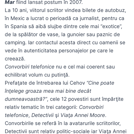
Mar
fiind lansat postum în 2007.
La 10 ani, viitorul scriitor vindea bilete de autobuz,
în Mexic a lucrat o perioadă ca jurnalist, pentru ca
în Spania să aibă slujbe dintre cele mai “exotice”,
de la spălător de vase, la gunoier sau paznic de
camping. Iar contactul acesta direct cu oamenii se
vede în autenticitatea personajelor pe care le
creează.
Convorbiri telefonice
nu e cel mai coerent sau
echilibrat volum cu putinţă.
Prefaţate de întrebarea lui Cehov
“Cine poate
înţelege groaza mea mai bine decât
dumneavoastră?”
, cele 12 povestiri sunt împărţite
relativ tematic în trei categorii:
Convorbiri
telefonice
,
Detectivii
şi
Viaţa Annei Moore
.
Convorbirile se referă în la avatarurile scriitorilor,
Detectivii sunt relativ politic-sociale iar Viaţa Annei