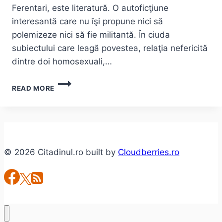
Ferentari, este literatură. O autoficţiune
interesantă care nu îşi propune nici să
polemizeze nici să fie militantă. În ciuda
subiectului care leagă povestea, relaţia nefericită
dintre doi homosexuali,…
ADRIAN
READ MORE
SCHIOP
–
SOLDAŢII.
POVESTE
DIN
FERENTARI
© 2026 Citadinul.ro built by
Cloudberries.ro