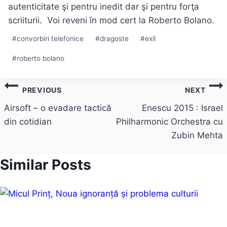
autenticitate şi pentru inedit dar şi pentru forţa
scriiturii. Voi reveni în mod cert la Roberto Bolano.
Post
#
convorbiri telefonice
#
dragoste
#
exil
Tags:
#
roberto bolano
Post
PREVIOUS
NEXT
navigation
Airsoft – o evadare tactică
Enescu 2015 : Israel
din cotidian
Philharmonic Orchestra cu
Zubin Mehta
Similar Posts