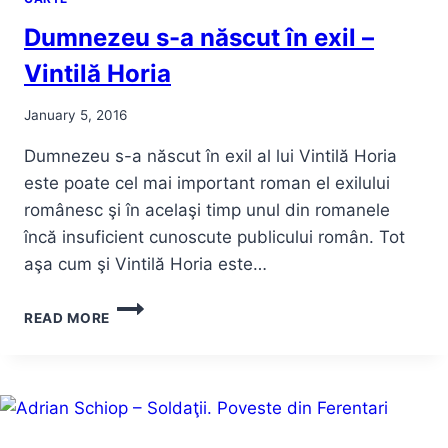
Dumnezeu s-a născut în exil –
Vintilă Horia
January 5, 2016
Dumnezeu s-a născut în exil al lui Vintilă Horia
este poate cel mai important roman el exilului
românesc şi în acelaşi timp unul din romanele
încă insuficient cunoscute publicului român. Tot
aşa cum şi Vintilă Horia este…
DUMNEZEU
READ MORE
S-
A
NĂSCUT
ÎN
EXIL
–