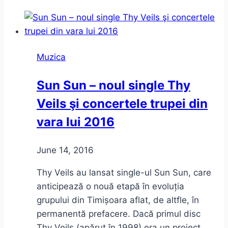
–
Un
playlist
virtual
Muzica
–
Program
Sun Sun – noul single Thy
Veils şi concertele trupei din
vara lui 2016
June 14, 2016
Thy Veils au lansat single-ul Sun Sun, care
anticipează o nouă etapă în evoluția
grupului din Timișoara aflat, de altfle, în
permanentă prefacere. Dacă primul disc
Thy Veils (apărut în 1998) era un proiect