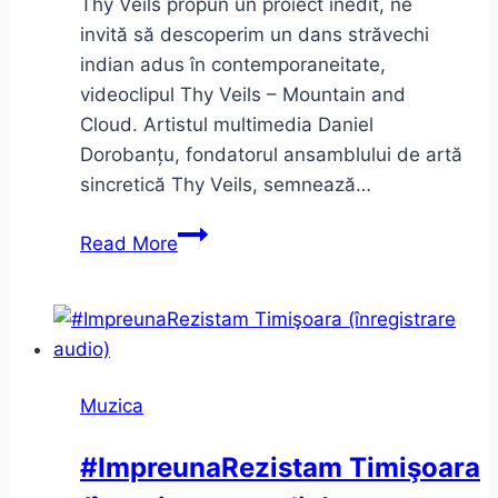
Thy Veils propun un proiect inedit, ne
invită să descoperim un dans străvechi
indian adus în contemporaneitate,
videoclipul Thy Veils – Mountain and
Cloud. Artistul multimedia Daniel
Dorobanțu, fondatorul ansamblului de artă
sincretică Thy Veils, semnează…
Thy
Read More
Veils
–
Mountain
and
Cloud.
Muzica
Întâlnire
cu
#ImpreunaRezistam Timişoara
Odissi