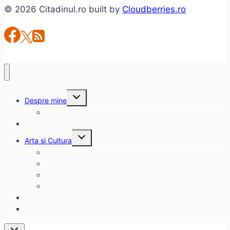
© 2026 Citadinul.ro built by
Cloudberries.ro
Petter
Molvaer
Toggle
Despre mine
child
menu
citadinul.ro
Interviuri
Toggle
Arta si Cultura
child
menu
Carte
Evenimente
Film
Muzica
Eclectice
Contact