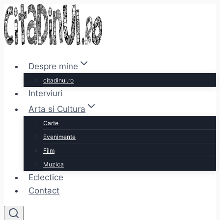
Skip
to
content
Despre mine
citadinul.ro
Interviuri
Arta si Cultura
Carte
Evenimente
Film
Muzica
Eclectice
Contact