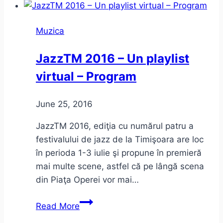
de
muzică
Muzica
din
onlineul
JazzTM 2016 – Un playlist
românesc
virtual – Program
June 25, 2016
JazzTM 2016, ediţia cu numărul patru a
festivalului de jazz de la Timişoara are loc
în perioda 1-3 iulie şi propune în premieră
mai multe scene, astfel că pe lângă scena
din Piaţa Operei vor mai…
JazzTM
Read More
2016