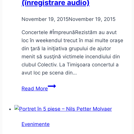
(înregistrare audio)
un
străvechi
dans
November 19, 2015
November 19, 2015
indian
Concertele #ÎmpreunăRezistăm au avut
(video)
loc în weekendul trecut în mai multe oraşe
din ţară la iniţiativa grupului de ajutor
menit să susţină victimele incendiului din
clubul Colectiv. La Timişoara concertul a
avut loc pe scena din…
#ImpreunaRezistam Timişoara
Read More
(înregistrare
audio)
Evenimente