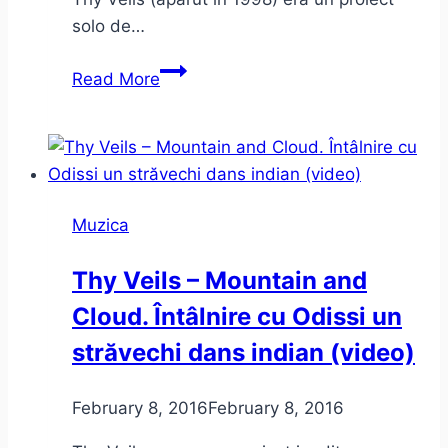
solo de…
Sun
Read More
Sun
–
noul
single
Thy
Muzica
Veils
şi
Thy Veils – Mountain and
concertele
Cloud. Întâlnire cu Odissi un
trupei
din
străvechi dans indian (video)
vara
lui
February 8, 2016
February 8, 2016
2016