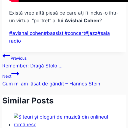
Există vreo altă piesă pe care aţi fi inclus-o într-
un virtual “portret” al lui
Avishai Cohen
?
Post
#
avishai cohen
#
bassisti
#
concert
#
jazz
#
sala
Tags:
radio
Post
Previous
Remember: Dragă Stolo …
navigation
Next
Cum m-am lăsat de gândit – Hannes Stein
Similar Posts