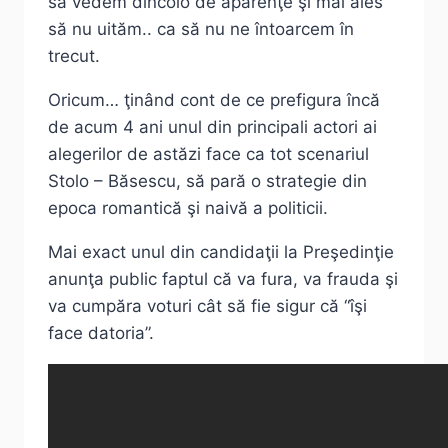
să vedem dincolo de aparenţe şi mai ales
să nu uităm.. ca să nu ne întoarcem în
trecut.
Oricum… ţinând cont de ce prefigura încă
de acum 4 ani unul din principali actori ai
alegerilor de astăzi face ca tot scenariul
Stolo – Băsescu, să pară o strategie din
epoca romantică şi naivă a politicii.
Mai exact unul din candidaţii la Preşedinţie
anunţa public faptul că va fura, va frauda şi
va cumpăra voturi cât să fie sigur că “îşi
face datoria”.