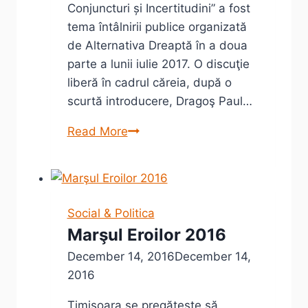
Conjuncturi și Incertitudini” a fost
tema întâlnirii publice organizată
de Alternativa Dreaptă în a doua
parte a lunii iulie 2017. O discuţie
liberă în cadrul căreia, după o
scurtă introducere, Dragoş Paul…
Cultura
Read More
dialogului
cu
Dragoş
Paul
Social & Politica
Aligică
Marşul Eroilor 2016
la
December 14, 2016
December 14,
Alternativa
2016
Dreaptă
Timişoara se pregăteşte să