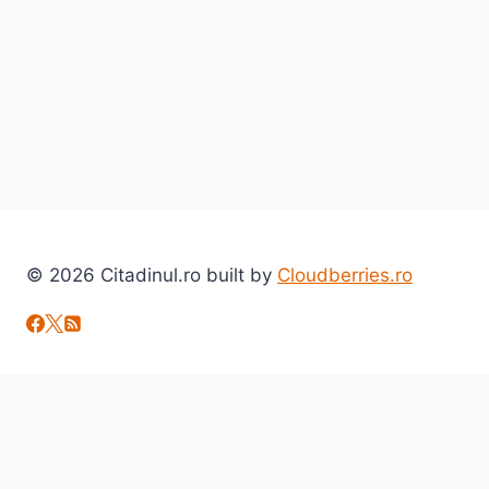
2021
?
© 2026 Citadinul.ro built by
Cloudberries.ro
Toggle
Despre mine
child
citadinul.ro