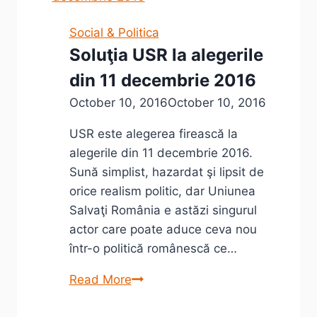
din
Timis
Social & Politica
pentru
Soluţia USR la alegerile
alegerile
din 11 decembrie 2016
din
11
October 10, 2016
October 10, 2016
decembrie
USR este alegerea firească la
2016
alegerile din 11 decembrie 2016.
Sună simplist, hazardat şi lipsit de
orice realism politic, dar Uniunea
Salvaţi România e astăzi singurul
actor care poate aduce ceva nou
într-o politică românescă ce…
Soluţia
Read More
USR
la