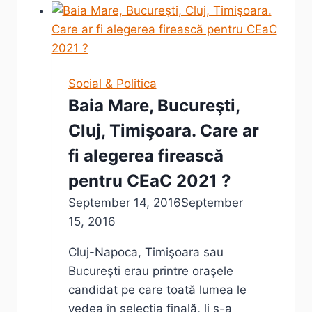
alegerile
din
11
decembrie
Social & Politica
2016
Baia Mare, Bucureşti,
Cluj, Timişoara. Care ar
fi alegerea firească
pentru CEaC 2021 ?
September 14, 2016
September
15, 2016
Cluj-Napoca, Timişoara sau
Bucureşti erau printre oraşele
candidat pe care toată lumea le
vedea în selecţia finală, li s-a