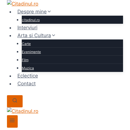
Skip
to
Despre mine
content
citadinul.ro
Interviuri
Arta si Cultura
Carte
Evenimente
Film
Muzica
Eclectice
Contact