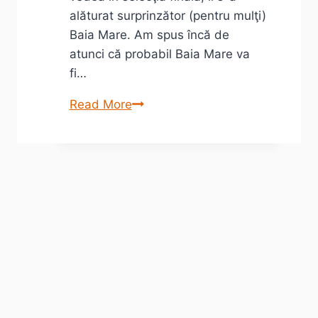
alăturat surprinzător (pentru mulţi)
Baia Mare. Am spus încă de
atunci că probabil Baia Mare va
fi…
Baia
Read More
Mare,
Bucureşti,
Cluj,
Timişoara.
Care
ar
fi
alegerea
firească
pentru
CEaC