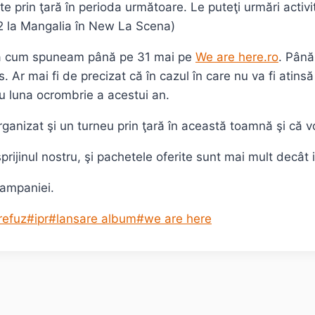
te prin ţară în perioda următoare. Le puteţi urmări acti
e 12 la Mangalia în New La Scena)
ă cum spuneam până pe 31 mai pe
We are here.ro
. Până
. Ar mai fi de precizat că în cazul în care nu va fi atins
cu luna ocrombrie a acestui an.
ganizat şi un turneu prin ţară în această toamnă şi că v
prijinul nostru, şi pachetele oferite sunt mai mult decât 
campaniei.
refuz
#
ipr
#
lansare album
#
we are here