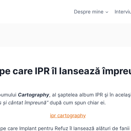
Despre mine
Interviu
e care IPR îl lansează împreu
bumului
Cartography
, al şaptelea album IPR şi în acela
s și cântat împreună”
după cum spun chiar ei.
 care Implant pentru Refuz îl lansează alături de fanii c