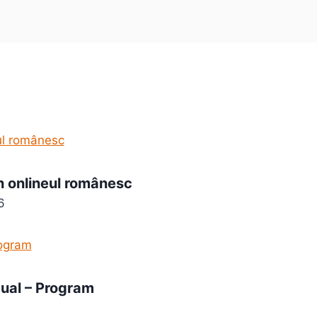
in onlineul românesc
6
tual – Program