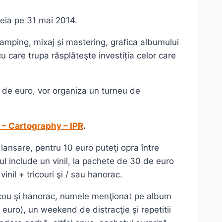
cheia pe 31 mai 2014.
eamping, mixaj și mastering, grafica albumului
cu care trupa răsplăteşte investiția celor care
0 de euro, vor organiza un turneu de
– Cartography – IPR
.
 lansare, pentru 10 euro puteţi opra între
l include un vinil, la pachete de 30 de euro
inil + tricouri şi / sau hanorac.
ricou şi hanorac, numele menţionat pe album
euro), un weekend de distracţie şi repetitii