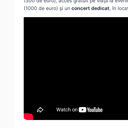
(300 de euro), acces gratuit pe viaţă la even
(1000 de euro) şi un
concert dedicat
, în loc