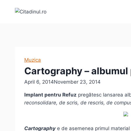
Skip
to
content
Muzica
Cartography – albumul p
April 6, 2014
November 23, 2014
Implant pentru Refuz
pregătesc lansarea al
reconsolidare, de scris, de rescris, de compu
Cartography
e de asemenea primul material pe