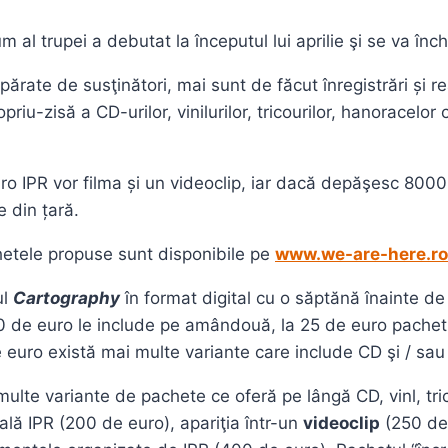
 al trupei a debutat la începutul lui aprilie şi se va în
rate de susţinători, mai sunt de făcut înregistrări și r
iu-zisă a CD-urilor, vinilurilor, tricourilor, hanoracelor 
ro IPR vor filma și un videoclip, iar dacă depăşesc 800
 din țară.
hetele propuse sunt disponibile pe
www.we-are-here.ro 
ul
Cartography
în format digital cu o săptănă înainte de
0 de euro le include pe amândouă, la 25 de euro pachetu
 euro există mai multe variante care include CD şi / sau v
multe variante de pachete ce oferă pe lângă CD, vinl, t
ală IPR (200 de euro), apariţia într-un
videoclip
(250 de 