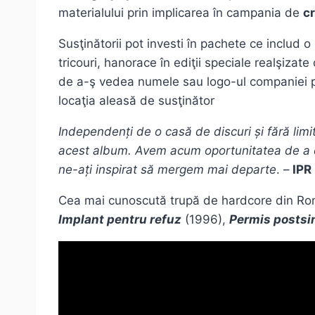
materialului prin implicarea în campania de
c
Susţinătorii pot investi în pachete ce includ 
tricouri, hanorace în ediţii speciale realşiza
de a-ş vedea numele sau logo-ul companiei pe
locaţia aleasă de susţinător
Independenți de o casă de discuri și fără lim
acest album. Avem acum oportunitatea de a cre
ne-ați inspirat să mergem mai departe
. –
IPR
Cea mai cunoscută trupă de hardcore din Româ
Implant pentru refuz
(1996),
Permis postsi