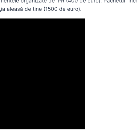
imentele organizate de IPR (400 de euro), Pachetul “încr
aţia aleasă de tine (1500 de euro).