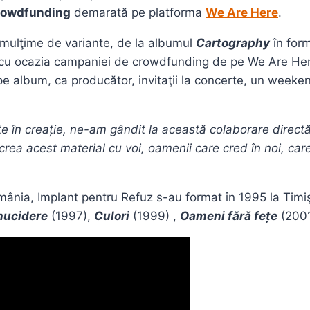
rowdfunding
demarată pe platforma
We Are Here
.
o mulţime de variante, de la albumul
Cartography
în form
te cu ocazia campaniei de crowdfunding de pe We Are Here,
 album, ca producător, invitaţii la concerte, un weeken
ite în creație, ne-am gândit la această colaborare dire
a acest material cu voi, oamenii care cred în noi, care 
nia, Implant pentru Refuz s-au format în 1995 la Timişo
nucidere
(1997),
Culori
(1999) ,
Oameni fără fețe
(2001