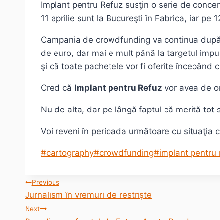
Implant pentru Refuz susţin o serie de concer
11 aprilie sunt la Bucureşti în Fabrica, iar p
Campania de crowdfunding va continua dup
de euro, dar mai e mult până la targetul impus
şi că toate pachetele vor fi oferite începând 
Cred că
Implant pentru Refuz
vor avea de or
Nu de alta, dar pe lângă faptul că merită tot s
Voi reveni în perioada următoare cu situaţia 
Post
#
cartography
#
crowdfunding
#
implant pentru 
Tags:
Post
Previous
Jurnalism în vremuri de restrişte
navigation
Next