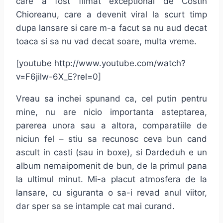
care a fost filmat exceptional de Costin
Chioreanu, care a devenit viral la scurt timp
dupa lansare si care m-a facut sa nu aud decat
toaca si sa nu vad decat soare, multa vreme.
[youtube http://www.youtube.com/watch?
v=F6jilw-6X_E?rel=0]
Vreau sa inchei spunand ca, cel putin pentru
mine, nu are nicio importanta asteptarea,
parerea unora sau a altora, comparatiile de
niciun fel – stiu sa recunosc ceva bun cand
ascult in casti (sau in boxe), si Dardeduh e un
album nemaipomenit de bun, de la primul pana
la ultimul minut. Mi-a placut atmosfera de la
lansare, cu siguranta o sa-i revad anul viitor,
dar sper sa se intample cat mai curand.