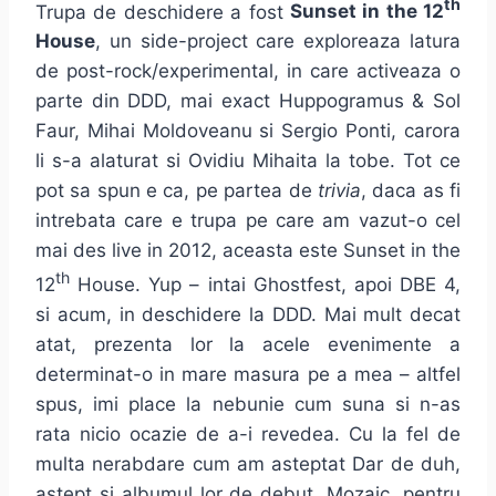
th
Trupa de deschidere a fost
Sunset in the 12
House
, un side-project care exploreaza latura
de post-rock/experimental, in care activeaza o
parte din DDD, mai exact Huppogramus & Sol
Faur, Mihai Moldoveanu si Sergio Ponti, carora
li s-a alaturat si Ovidiu Mihaita la tobe. Tot ce
pot sa spun e ca, pe partea de
trivia
, daca as fi
intrebata care e trupa pe care am vazut-o cel
mai des live in 2012, aceasta este Sunset in the
th
12
House. Yup – intai Ghostfest, apoi DBE 4,
si acum, in deschidere la DDD. Mai mult decat
atat, prezenta lor la acele evenimente a
determinat-o in mare masura pe a mea – altfel
spus, imi place la nebunie cum suna si n-as
rata nicio ocazie de a-i revedea. Cu la fel de
multa nerabdare cum am asteptat Dar de duh,
astept si albumul lor de debut, Mozaic, pentru