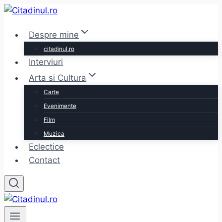
Skip
to
Despre mine
content
citadinul.ro
Interviuri
Arta si Cultura
Carte
Evenimente
Film
Muzica
Eclectice
Contact