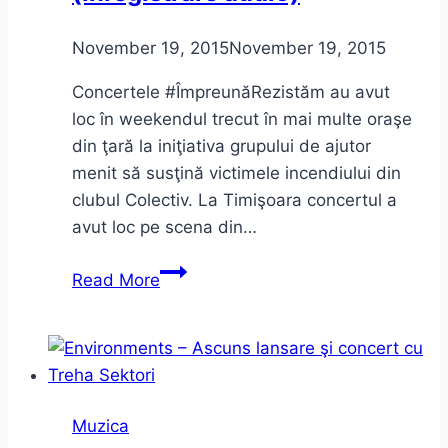
străvechi
dans
November 19, 2015
November 19, 2015
indian
Concertele #ÎmpreunăRezistăm au avut
(video)
loc în weekendul trecut în mai multe oraşe
din ţară la iniţiativa grupului de ajutor
menit să susţină victimele incendiului din
clubul Colectiv. La Timişoara concertul a
avut loc pe scena din…
#ImpreunaRezistam Timişoara
Read More
(înregistrare
audio)
Muzica