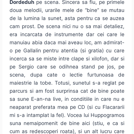
Dordeduh
pe scena. Sincera sa fiu, pe primele
doua melodii, urarile mele de “bine” se mutau
de la lumina la sunet, asta pentru ca se auzea
cam prost. De scena nici nu o sa mai detaliez,
era incarcata de instrumente dar cei care le
manuiau abia daca mai aveau loc, am admirat-
o pe Gallalin pentru atentia (si gratia) cu care
incerca sa se miste intre clape si xilofon, dar si
pe Sergio care se odihnea stand pe jos, pe
scena, dupa cate o lectie furtunoasa de
maiestrie la tobe. Totusi, sunetul s-a reglat pe
parcurs si am fost surprinsa cat de bine poate
sa sune E-an-na live, in conditiile in care nu e
neaparat preferata mea pe CD (si cu Flacararii
mi s-a intamplat la fel). Vocea lui Huppogramos
suna nemaipomenit de bine aici (stiu, e ca si
cum as redescoperi roata), si un alt lucru care