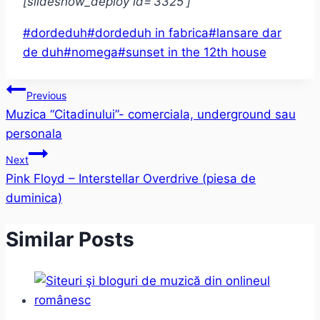
[slideshow_deploy id=’3325′]
Post
#
dordeduh
#
dordeduh in fabrica
#
lansare dar
Tags:
de duh
#
nomega
#
sunset in the 12th house
Post
Previous
Muzica “Citadinului”- comerciala, underground sau
navigation
personala
Next
Pink Floyd – Interstellar Overdrive (piesa de
duminica)
Similar Posts