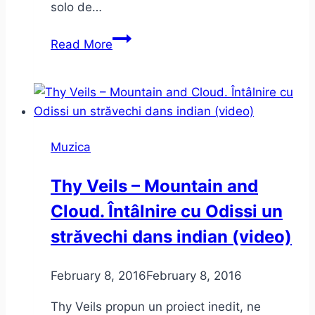
solo de…
Sun
Read More
Sun
–
noul
single
Thy
Muzica
Veils
şi
Thy Veils – Mountain and
concertele
Cloud. Întâlnire cu Odissi un
trupei
din
străvechi dans indian (video)
vara
lui
February 8, 2016
February 8, 2016
2016
Thy Veils propun un proiect inedit, ne