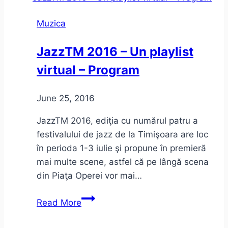
muzică
Muzica
din
onlineul
JazzTM 2016 – Un playlist
românesc
virtual – Program
June 25, 2016
JazzTM 2016, ediţia cu numărul patru a
festivalului de jazz de la Timişoara are loc
în perioda 1-3 iulie şi propune în premieră
mai multe scene, astfel că pe lângă scena
din Piaţa Operei vor mai…
JazzTM
Read More
2016
–