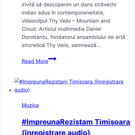
invită să descoperim un dans străvechi
indian adus în contemporaneitate,
videoclipul Thy Veils – Mountain and
Cloud. Artistul multimedia Daniel
Dorobanțu, fondatorul ansamblului de artă
sincretică Thy Veils, semnează…
Thy
Read More
Veils
–
Mountain
and
Cloud.
Muzica
Întâlnire
cu
#ImpreunaRezistam Timişoara
Odissi
(înregistrare audio)
un