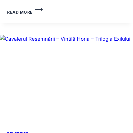
HOUELLEBECQ
READ MORE
–
SEROTONINĂ
(SAU
DESPRE
FRANȚA,
CU
SINCERITATE)