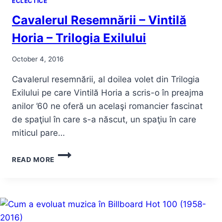
ECLECTICE
Cavalerul Resemnării – Vintilă
Horia – Trilogia Exilului
October 4, 2016
Cavalerul resemnării, al doilea volet din Trilogia
Exilului pe care Vintilă Horia a scris-o în preajma
anilor ’60 ne oferă un acelaşi romancier fascinat
de spaţiul în care s-a născut, un spaţiu în care
miticul pare…
CAVALERUL
READ MORE
RESEMNĂRII
–
VINTILĂ
HORIA
–
TRILOGIA