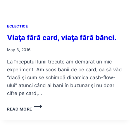
ECLECTICE
Viaţa fără card, viaţa fără bănci.
May 3, 2016
La începutul lunii trecute am demarat un mic
experiment. Am scos banii de pe card, ca să văd
“dacă şi cum se schimbă dinamica cash-flow-
ului” atunci când ai bani în buzunar şi nu doar
cifre pe card,…
VIAŢA
READ MORE
FĂRĂ
CARD,
VIAŢA
FĂRĂ