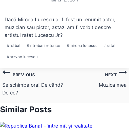
March 27, 2011
Dacă Mircea Lucescu ar fi fost un renumit actor,
muzician sau pictor, astăzi am fi vorbit despre
artistul ratat Lucescu Jr.?
Post
#
fotbal
#
intrebari retorice
#
mircea lucescu
#
ratat
Tags:
#
razvan lucescu
Post
PREVIOUS
NEXT
navigation
Se schimba ora! De când?
Muzica mea
De ce?
Similar Posts