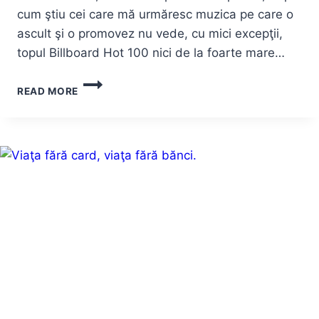
cum ştiu cei care mă urmăresc muzica pe care o
ascult şi o promovez nu vede, cu mici excepţii,
topul Billboard Hot 100 nici de la foarte mare…
CUM
READ MORE
A
EVOLUAT
MUZICA
ÎN
BILLBOARD
HOT
100
(1958-
2016)