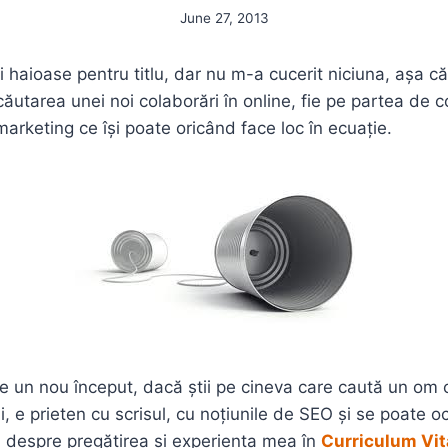
June 27, 2013
i haioase pentru titlu, dar nu m-a cucerit niciuna, așa că
n căutarea unei noi colaborări în online, fie pe partea de 
arketing ce își poate oricând face loc în ecuație.
e un nou început, dacă știi pe cineva care caută un om c
ui, e prieten cu scrisul, cu noțiunile de SEO și se poate
i despre pregătirea și experiența mea în
Curriculum Vit