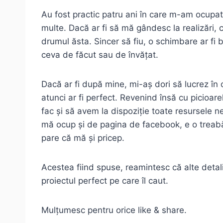
Au fost practic patru ani în care m-am ocupat
multe. Dacă ar fi să mă gândesc la realizări
drumul ăsta. Sincer să fiu, o schimbare ar fi b
ceva de făcut sau de învățat.
Dacă ar fi după mine, mi-aș dori să lucrez în ca
atunci ar fi perfect. Revenind însă cu picioar
fac și să avem la dispoziție toate resursele n
mă ocup și de pagina de facebook, e o treabă
pare că mă și pricep.
Acestea fiind spuse, reamintesc că alte detali
proiectul perfect pe care îl caut.
Mulțumesc pentru orice like & share.