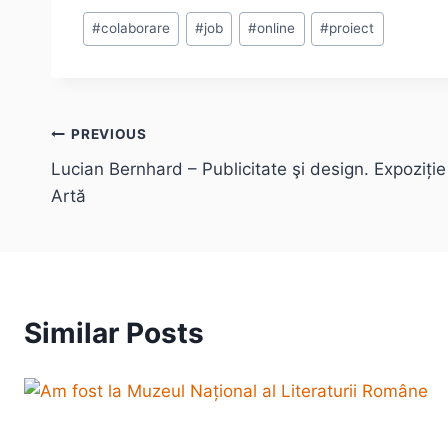
Post
#
colaborare
#
job
#
online
#
proiect
Tags:
Post
PREVIOUS
Lucian Bernhard – Publicitate şi design. Expoziți
navigation
Artă
Similar Posts