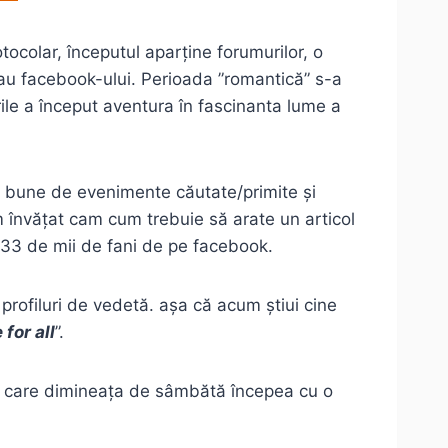
otocolar, începutul aparține forumurilor, o
sau facebook-ului. Perioada ”romantică” s-a
urile a început aventura în fascinanta lume a
i bune de evenimente căutate/primite și
am învățat cam cum trebuie să arate un articol
i 33 de mii de fani de pe facebook.
profiluri de vedetă. așa că acum știui cine
for all
”.
 în care dimineața de sâmbătă începea cu o