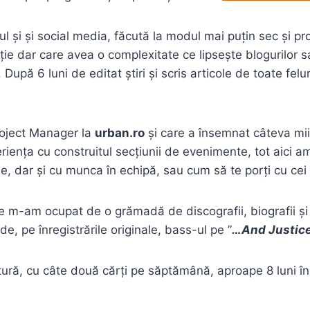
ul și și social media, făcută la modul mai puțin sec și pr
ție dar care avea o complexitate ce lipsește blogurilor 
upă 6 luni de editat știri și scris articole de toate fel
roject Manager la
urban.ro
și care a însemnat câteva mi
eriența cu construitul secțiunii de evenimente, tot aici 
le, dar și cu munca în echipă, sau cum să te porți cu ce
e m-am ocupat de o grămadă de discografii, biografii și 
, pe înregistrările originale, bass-ul pe ”
…And Justice 
ratură, cu câte două cărți pe săptămână, aproape 8 luni