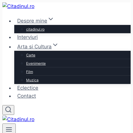
Skip
to
Despre mine
content
citadinul.ro
Interviuri
Arta si Cultura
Carte
Evenimente
Film
Muzica
Eclectice
Contact