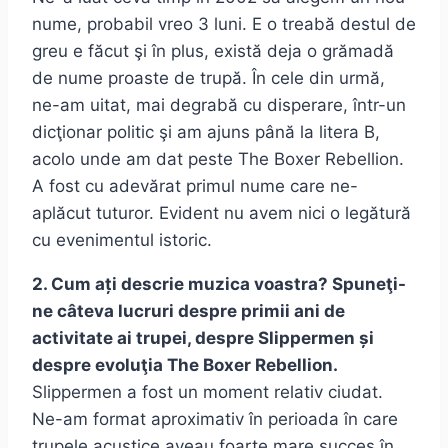
nume, probabil vreo 3 luni. E o treabă destul de
greu e făcut şi în plus, există deja o grămadă
de nume proaste de trupă. În cele din urmă,
ne-am uitat, mai degrabă cu disperare, într-un
dicţionar politic şi am ajuns până la litera B,
acolo unde am dat peste The Boxer Rebellion.
A fost cu adevărat primul nume care ne-
aplăcut tuturor. Evident nu avem nici o legătură
cu evenimentul istoric.
2. Cum ați descrie muzica voastra? Spuneţi-
ne câteva lucruri despre primii ani de
activitate ai trupei, despre Slippermen și
despre evoluţia The Boxer Rebellion.
Slippermen a fost un moment relativ ciudat.
Ne-am format aproximativ în perioada în care
trupele acustice aveau foarte mare succes în