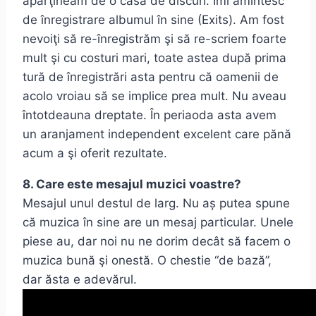
aparţineam de o casă de discuri. Îmi amintesc
de înregistrare albumul în sine (Exits). Am fost
nevoiţi să re-înregistrăm şi să re-scriem foarte
mult şi cu costuri mari, toate astea după prima
tură de înregistrări asta pentru că oamenii de
acolo vroiau să se implice prea mult. Nu aveau
întotdeauna dreptate. În periaoda asta avem
un aranjament independent excelent care pănă
acum a şi oferit rezultate.
8. Care este mesajul muzici voastre?
Mesajul unul destul de larg. Nu aș putea spune
că muzica în sine are un mesaj particular. Unele
piese au, dar noi nu ne dorim decât să facem o
muzica bună şi onestă. O chestie “de bază”,
dar ăsta e adevărul.