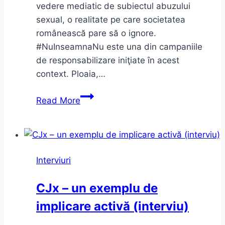
vedere mediatic de subiectul abuzului
sexual, o realitate pe care societatea
românească pare să o ignore.
#NuInseamnaNu este una din campaniile
de responsabilizare iniţiate în acest
context. Ploaia,…
Interviu
Read More
cu
Liry
despre
muzică
Interviuri
şi
#NuInseamnaNu
CJx – un exemplu de
implicare activă (interviu)