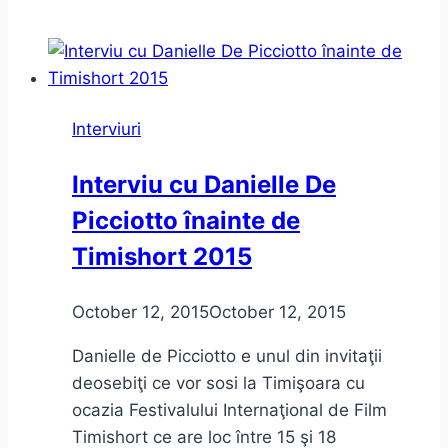
NTFO
înainte
de
Objektivity
Interviuri
Showcase
la
Interviu cu Danielle De
Timişoara
Picciotto înainte de
Timishort 2015
October 12, 2015
October 12, 2015
Danielle de Picciotto e unul din invitaţii
deosebiţi ce vor sosi la Timişoara cu
ocazia Festivalului Internaţional de Film
Timishort ce are loc între 15 şi 18