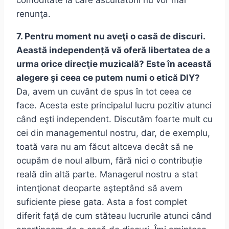
comoditate la care ascultătorii nu vor mai
renunţa.
7. Pentru moment nu aveţi o casă de discuri.
Aeastă independență vă oferă libertatea de a
urma orice direcţie muzicală? Este în această
alegere şi ceea ce putem numi o etică DIY?
Da, avem un cuvânt de spus în tot ceea ce
face. Acesta este principalul lucru pozitiv atunci
când eşti independent. Discutăm foarte mult cu
cei din managementul nostru, dar, de exemplu,
toată vara nu am făcut altceva decât să ne
ocupăm de noul album, fără nici o contribuție
reală din altă parte. Managerul nostru a stat
intenţionat deoparte aşteptând să avem
suficiente piese gata. Asta a fost complet
diferit faţă de cum stăteau lucrurile atunci când