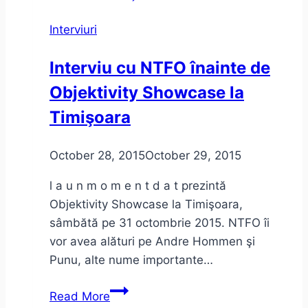
şi
Interviuri
social
media
Interviu cu NTFO înainte de
marketing
Objektivity Showcase la
Timişoara
October 28, 2015
October 29, 2015
l a u n m o m e n t d a t prezintă
Objektivity Showcase la Timişoara,
sâmbătă pe 31 octombrie 2015. NTFO îi
vor avea alături pe Andre Hommen şi
Punu, alte nume importante…
Interviu
Read More
cu