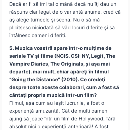
Dacă ar fi să îmi tai o mână dacă nu îţi dau un
răspuns clar legat de o variantă anume, cred că
aş alege turneele şi scena. Nu o să mă
plicitsesc niciodată să văd locuri diferite şi să
întâlnesc oameni diferiți.
5. Muzica voastră apare într-o mulțime de
seriale TV și filme (NCIS, CSI: NY, Legit, The
Vampire Diaries, The Originals, și așa mai
departe). mai mult, chiar apăreţi în filmul
“Going the Distance” (2010). Ce credeţi
despre toate aceste colaborari, cum a fost să
cântaţi propria muzică într-un film?
Filmul, așa cum au ieşit lucrurile, a fost o
experiență amuzantă. Cât de mulți oameni
ajung să joace într-un film de Hollywood, fără
absolut nici o experienţă anterioară! A fost