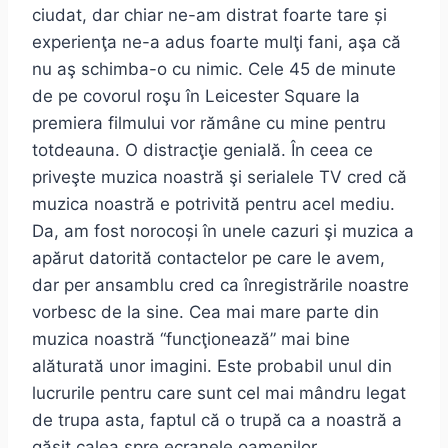
ciudat, dar chiar ne-am distrat foarte tare și
experienţa ne-a adus foarte mulţi fani, aşa că
nu aş schimba-o cu nimic. Cele 45 de minute
de pe covorul roşu în Leicester Square la
premiera filmului vor rămâne cu mine pentru
totdeauna. O distracţie genială. În ceea ce
priveşte muzica noastră şi serialele TV cred că
muzica noastră e potrivită pentru acel mediu.
Da, am fost norocoși în unele cazuri şi muzica a
apărut datorită contactelor pe care le avem,
dar per ansamblu cred ca înregistrările noastre
vorbesc de la sine. Cea mai mare parte din
muzica noastră “funcţionează” mai bine
alăturată unor imagini. Este probabil unul din
lucrurile pentru care sunt cel mai mândru legat
de trupa asta, faptul că o trupă ca a noastră a
găsit calea spre ecranele oamenilor.