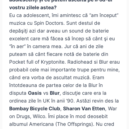
vostru zilele astea?
Eu ca adolescent, îmi amintesc că “am început”
muzica cu Spin Doctors. Sunt destul de
depăşiţi azi dar aveau un sound de baterie
excelent care mă făcea să încep să cânt şi eu
“în aer” în camera mea. Jur că ani de zile
puteam să cânt fiecare notă de baterie din
Pocket full of Kryptonite. Radiohead si Blur erau
probabil cele mai importante trupe pentru mine,
când era vorba de ascultat muzică. Eram
întotdeauna de partea celor de la Blur în
disputa
Oasis
vs
Blur
, discuţie care era la
ordinea zile în UK în anii ’90. Astăzi revin des la
Bombay Bicycle Club
,
Sharon Van Etten
, War
on Drugs, Wilco. Îmi place în mod deosebit
albumul Americana (The Offsprings). Nu cred