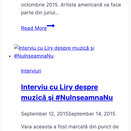
octombrie 2015. Artista americană va face
parte din juriul…
Interviu
Read More
cu
Danielle
De
Picciotto
înainte
Interviuri
de
Timishort
Interviu cu Liry despre
2015
muzică şi #NuInseamnaNu
September 12, 2015
September 14, 2015
Vara aceasta a fost marcată din punct de