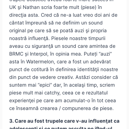
UK şi Nathan scria foarte mult (piese) în
direcţia asta. Cred că ne-a luat vreo doi ani de
cântat împreună să ne definim un sound
original pe care să se poată auzi şi propria
noastră influenţă. Piesele noastre timpurii
aveau cu siguranţă un sound care amintea de
BRMC și Interpol, în opinia mea. Puteți “auzi”
asta în Watermelon, care a fost un adevărat
punct de cotitură în definirea identităţii noastre
din punct de vedere creativ. Astăzi consider că
suntem mai “epici” dar, în acelaşi timp, scriem
piese mult mai catchy, ceea ce e rezultatul
experienţei pe care am acumulat-o în tot ceea
ce înseamnă crearea / compunerea de piese.
3. Care au fost trupele care v-au influenţat ca
adolescenţi și ce putem asculta pe iPod-ul