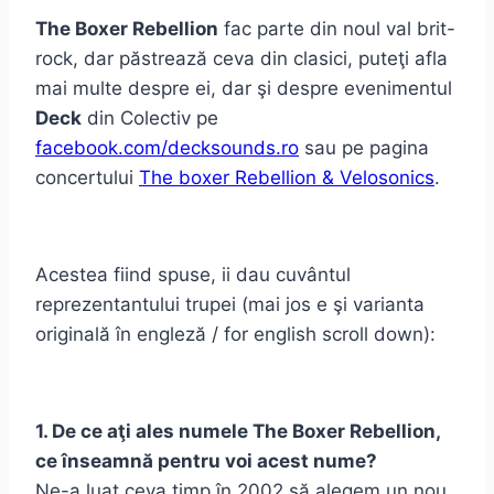
The Boxer Rebellion
fac parte din noul val brit-
rock, dar păstrează ceva din clasici, puteţi afla
mai multe despre ei, dar şi despre evenimentul
Deck
din Colectiv pe
facebook.com/decksounds.ro
sau pe pagina
concertului
The boxer Rebellion & Velosonics
.
Acestea fiind spuse, ii dau cuvântul
reprezentantului trupei (mai jos e şi varianta
originală în engleză / for english scroll down):
1. De ce aţi ales numele The Boxer Rebellion,
ce înseamnă pentru voi acest nume?
Ne-a luat ceva timp în 2002 să alegem un nou