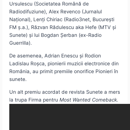
Ursulescu (Societatea Română de
Radiodifuziune), Alex Revenco (
Jurnalul
Național
), Lenți Chiriac (Radio3net, București
FM ș.a.), Răzvan Rădulescu aka Hefe (MTV și
Sunete
) și lui Bogdan Șerban (ex-Radio
Guerrilla).
De asemenea,
Adrian Enescu și Rodion
Ladislau Roșca, pionierii muzicii electronice din
România, au primit premiile onorifice
Pionieri
în
sunete.
Un alt premiu acordat de revista
Sunete
a mers
la trupa Firma pentru
Most Wanted Comeback.