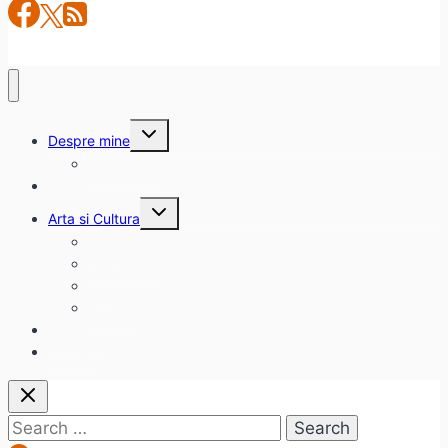
Toggle
Despre mine
child
menu
citadinul.ro
Interviuri
Toggle
Arta si Cultura
child
menu
Carte
Evenimente
Film
Muzica
Eclectice
Contact
Search