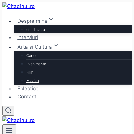
Skip
to
Despre mine
content
citadinul.ro
Interviuri
Arta si Cultura
Carte
Evenimente
Film
Muzica
Eclectice
Contact