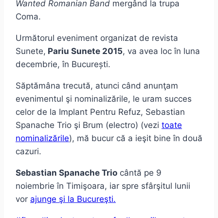
Wanted Romanian Band
mergând la trupa
Coma.
Următorul eveniment organizat de revista
Sunete,
Pariu Sunete 2015
, va avea loc în luna
decembrie, în București.
Săptămâna trecută, atunci când anunţam
evenimentul şi nominalizările, le uram succes
celor de la Implant Pentru Refuz, Sebastian
Spanache Trio şi Brum (electro) (vezi
toate
nominalizările
), mă bucur că a ieşit bine în două
cazuri.
Sebastian Spanache Trio
cântă pe 9
noiembrie în Timişoara, iar spre sfârşitul lunii
vor
ajunge şi la Bucureşti.