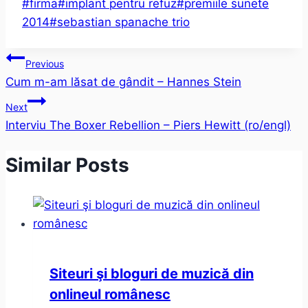
Post
#
firma
#
implant pentru refuz
#
premiile sunete
Tags:
2014
#
sebastian spanache trio
Post
Previous
Cum m-am lăsat de gândit – Hannes Stein
navigation
Next
Interviu The Boxer Rebellion – Piers Hewitt (ro/engl)
Similar Posts
Siteuri şi bloguri de muzică din
onlineul românesc