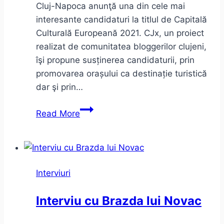
Cluj-Napoca anunţă una din cele mai
interesante candidaturi la titlul de Capitală
Culturală Europeană 2021. CJx, un proiect
realizat de comunitatea bloggerilor clujeni,
îşi propune susținerea candidaturii, prin
promovarea orașului ca destinație turistică
dar şi prin…
CJx
Read More
–
un
exemplu
de
Interviuri
implicare
activă
Interviu cu Brazda lui Novac
(interviu)