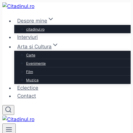
Skip
to
Despre mine
content
citadinul.ro
Interviuri
Arta si Cultura
Carte
Evenimente
Film
Muzica
Eclectice
Contact