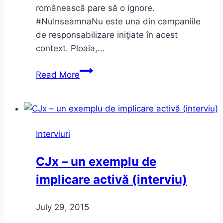
românească pare să o ignore.
#NuInseamnaNu este una din campaniile
de responsabilizare iniţiate în acest
context. Ploaia,…
Interviu
Read More
cu
Liry
despre
muzică
Interviuri
şi
#NuInseamnaNu
CJx – un exemplu de
implicare activă (interviu)
July 29, 2015