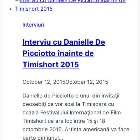
înainte
de
Objektivity
Interviuri
Showcase
la
Interviu cu Danielle De
Timişoara
Picciotto înainte de
Timishort 2015
October 12, 2015
October 12, 2015
Danielle de Picciotto e unul din invitaţii
deosebiţi ce vor sosi la Timişoara cu
ocazia Festivalului Internaţional de Film
Timishort ce are loc între 15 şi 18
octombrie 2015. Artista americană va face
parte din juriul…