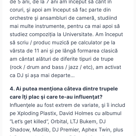
de 5 ani, de la 7 ani am început să cânt în
coruri, şi apoi am început să fac parte din
orchestre şi ansambluri de cameră, studiind
mai multe instrumente, pentru ca mai apoi să
studiez compoziția la Universitate. Am început
să scriu / produc muzică pe calculator pe la
vârsta de 11 ani şi pe lângă formarea clasică
am cântat alături de diferite tipuri de trupe
(rock / drum and bass / jazz / etc), am activat
ca DJ și așa mai departe…
4. Ai putea menţiona câteva dintre trupele
care îţi plac şi care te-au influenţat?
Influenţele au fost extrem de variate, şi îi includ
pe Xploding Plastix, David Holmes cu albumul
“Let’s get killed”, Orbital, LTJ Bukem, DJ
Shadow, Madlib, DJ Premier, Aphex Twin, plus