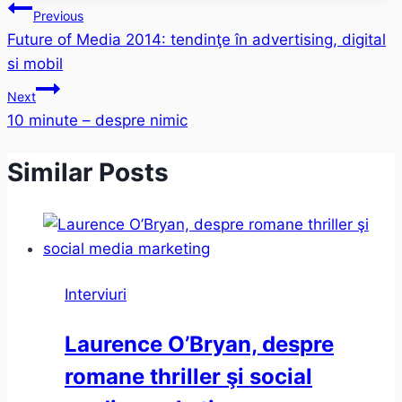
Post
Previous
Future of Media 2014: tendinţe în advertising, digital
navigation
si mobil
Next
10 minute – despre nimic
Similar Posts
Interviuri
Laurence O’Bryan, despre
romane thriller şi social