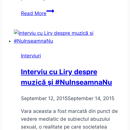
Interviu
Read More
cu
Danielle
De
Picciotto
înainte
Interviuri
de
Timishort
Interviu cu Liry despre
2015
muzică şi #NuInseamnaNu
September 12, 2015
September 14, 2015
Vara aceasta a fost marcată din punct de
vedere mediatic de subiectul abuzului
sexual, o realitate pe care societatea