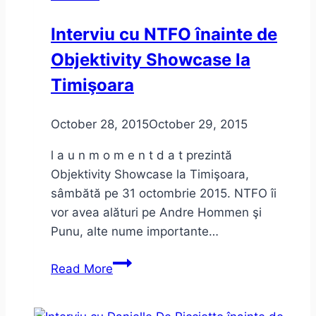
media
Interviu cu NTFO înainte de
marketing
Objektivity Showcase la
Timişoara
October 28, 2015
October 29, 2015
l a u n m o m e n t d a t prezintă
Objektivity Showcase la Timişoara,
sâmbătă pe 31 octombrie 2015. NTFO îi
vor avea alături pe Andre Hommen şi
Punu, alte nume importante…
Interviu
Read More
cu
NTFO