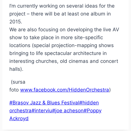
I’m currently working on several ideas for the
project – there will be at least one album in
2015.
We are also focusing on developing the live AV
show to take place in more site-specific
locations (special projection-mapping shows
bringing to life spectacular architecture in
interesting churches, old cinemas and concert
halls).
(sursa
foto
www.facebook.com/HiddenOrchestra
)
Post
#
Braşov Jazz & Blues Festival
#
hidden
Tags:
orchestra
#
interviu
#
joe acheson
#
Poppy
Ackroyd