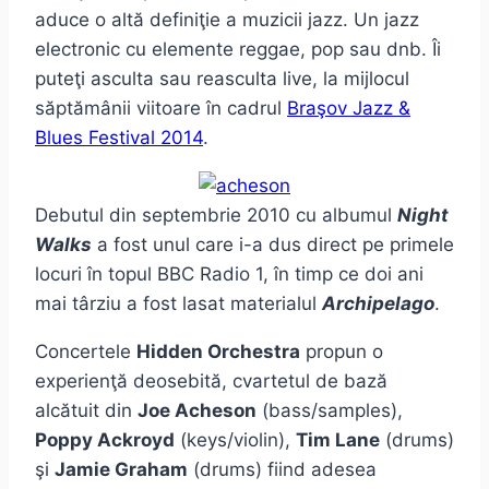
aduce o altă definiţie a muzicii jazz. Un jazz
electronic cu elemente reggae, pop sau dnb. Îi
puteţi asculta sau reasculta live, la mijlocul
săptămânii viitoare în cadrul
Braşov Jazz &
Blues Festival 2014
.
Debutul din septembrie 2010 cu albumul
Night
Walks
a fost unul care i-a dus direct pe primele
locuri în topul BBC Radio 1, în timp ce doi ani
mai târziu a fost lasat materialul
Archipelago
.
Concertele
Hidden Orchestra
propun o
experienţă deosebită, cvartetul de bază
alcătuit din
Joe Acheson
(bass/samples),
Poppy Ackroyd
(keys/violin),
Tim Lane
(drums)
şi
Jamie Graham
(drums) fiind adesea