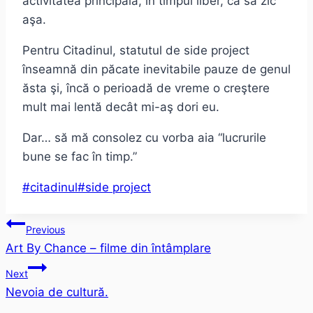
activitatea principală, în timpul liber, ca să zic
aşa.
Pentru Citadinul, statutul de side project
înseamnă din păcate inevitabile pauze de genul
ăsta şi, încă o perioadă de vreme o creştere
mult mai lentă decât mi-aş dori eu.
Dar… să mă consolez cu vorba aia “lucrurile
bune se fac în timp.”
Post
#
citadinul
#
side project
Tags:
Post
Previous
Art By Chance – filme din întâmplare
navigation
Next
Nevoia de cultură.