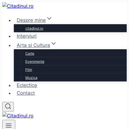
Skip
to
Despre mine
content
citadinul.ro
Interviuri
Arta si Cultura
Carte
Evenimente
Film
Muzica
Eclectice
Contact