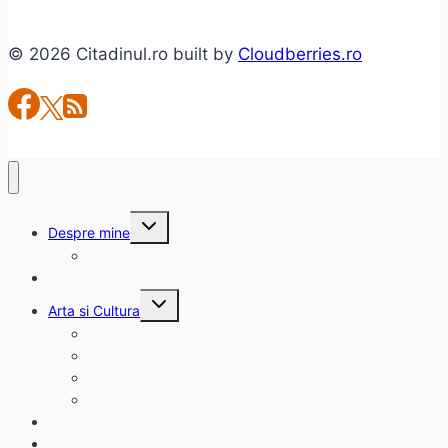
© 2026 Citadinul.ro built by
Cloudberries.ro
Toggle
Despre mine
child
menu
citadinul.ro
Interviuri
Toggle
Arta si Cultura
child
menu
Carte
Evenimente
Film
Muzica
Eclectice
Contact