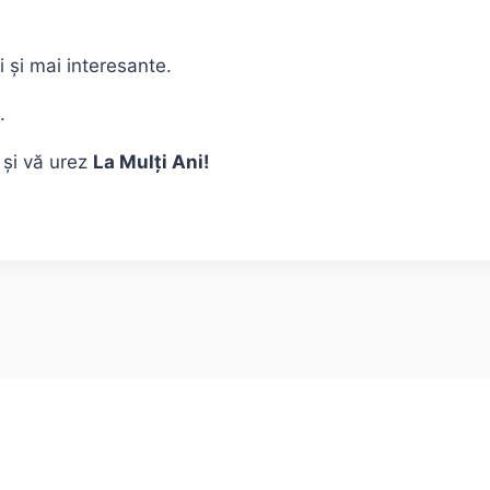
i și mai interesante.
.
și vă urez
La Mulți Ani!