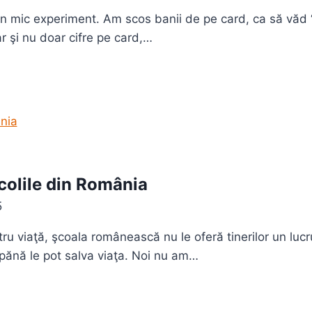
 un mic experiment. Am scos banii de pe card, ca să vă
r şi nu doar cifre pe card,…
şcolile din România
5
u viaţă, şcoala românească nu le oferă tinerilor un lucr
ănă le pot salva viaţa. Noi nu am…