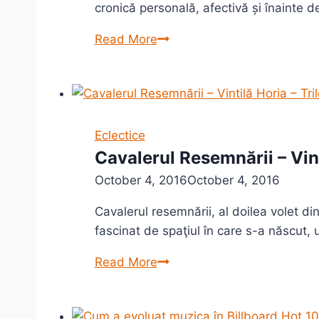
cronică personală, afectivă și înainte 
Houellebecq
Read More
–
Serotonină
(sau
despre
Franța,
Eclectice
cu
Cavalerul Resemnării – Vinti
sinceritate)
October 4, 2016
October 4, 2016
Cavalerul resemnării, al doilea volet din
fascinat de spaţiul în care s-a născut, 
Cavalerul
Read More
Resemnării
–