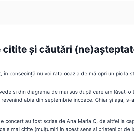
 citite și căutări (ne)aștepta
, în consecință nu voi rata ocazia de mă opri un pic la sta
ede și din diagrama de mai sus după care am lăsat-o tot
c, revenind abia din septembrie incoace. Chiar și așa, s
de concert au fost scrise de Ana Maria C, de altfel la capi
cele mai citite (mulțumiri in acest sens si prietenilor de 