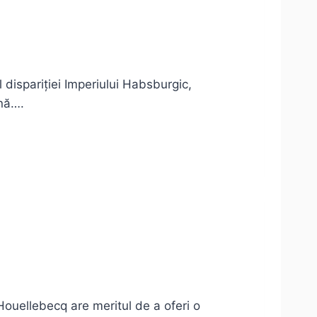
 dispariției Imperiului Habsburgic,
onă….
 Houellebecq are meritul de a oferi o