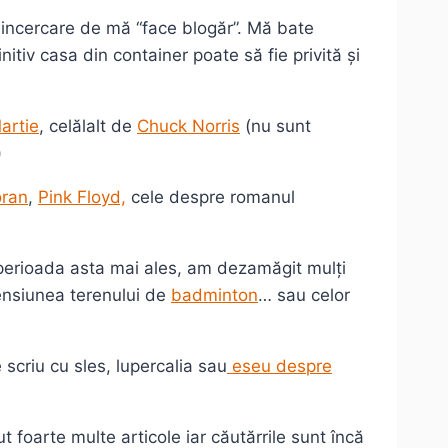
a incercare de mă “face blogăr”. Mă bate
nitiv casa din container poate să fie privită și
artie
, celălalt de
Chuck Norris
(nu sunt
)
oran
,
Pink Floyd,
cele despre romanul
 perioada asta mai ales, am dezamăgit mulți
mensiunea terenului de
badminton
… sau celor
scriu cu sles, lupercalia sau
eseu despre
t foarte multe articole iar căutărrile sunt încă