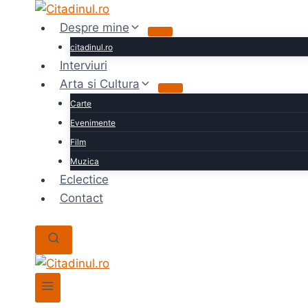
Skip
to
Despre mine
content
citadinul.ro
Interviuri
Arta si Cultura
Carte
Evenimente
Film
Muzica
Eclectice
Contact