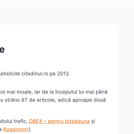
te
tisticile citadinul.ro pe 2012.
 mai moale, iar de la începutul lui mai până
-au strâns 97 de articole, adică aproape două
tolul trafic,
DBE4 – pentru totdeauna
și
la
Kogaionon
).