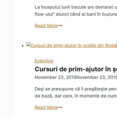
(1958-
La începutul lunii trecute am demarat
2016)
flow-ului” atunci când ai bani în buzuna
Viaţa
Read More
fără
card,
viaţa
fără
bănci.
Eclectice
Cursuri de prim-ajutor în 
November 23, 2015
November 23, 201
Deşi se presupune că îi pregăteşte pentr
de bază, dar care, în momente de cump
Cursuri
Read More
de