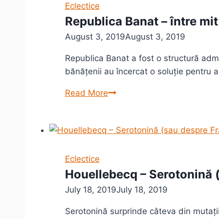
Eclectice
Republica Banat – între mit 
August 3, 2019
August 3, 2019
Republica Banat a fost o structură admin
bănățenii au încercat o soluție pentru 
Republica
Read More
Banat
–
între
mit
și
Eclectice
realitate
Houellebecq – Serotonină (
July 18, 2019
July 18, 2019
Serotonină surprinde câteva din mutațiil