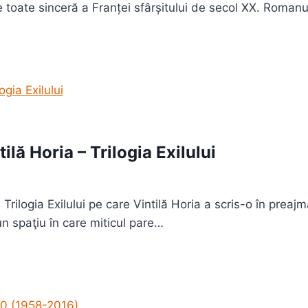
de toate sinceră a Franței sfârșitului de secol XX. Roman
lă Horia – Trilogia Exilului
 Trilogia Exilului pe care Vintilă Horia a scris-o în prea
un spaţiu în care miticul pare…