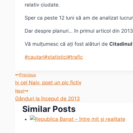
relativ ciudate.
Sper ca peste 12 luni să am de analizat lucrur
Dar despre planuri… în primul articol din 2013
Vă mulțumesc că ați fost alături de
Citadinul
Post
#
cautari
#
statistici
#
trafic
Tags:
Post
Previous
Iv cel Naiv, poet un pic fictiv
navigation
Next
Gânduri la început de 2013
Similar Posts