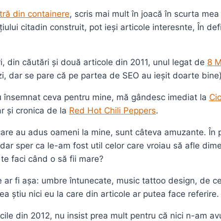
ră din containere
, scris mai mult în joacă în scurta me
lui citadin construit, pot ieși articole interesnte, În defi
i, din căutări și două articole din 2011, unul legat de
8 M
i, dar se pare că pe partea de SEO au ieșit doarte bine
 au însemnat ceva pentru mine, mă gândesc imediat la
Ci
r și cronica de la
Red Hot Chili Peppers
.
e care au adus oameni la mine, sunt câteva amuzante. În
 dar sper ca le-am fost util celor care vroiau să afle di
 te faci când o să fii mare?
 ar fi așa: umbre întunecate, music tattoo design, de ce 
a știu nici eu la care din articole ar putea face referire.
cile din 2012, nu insist prea mult pentru că nici n-am avu