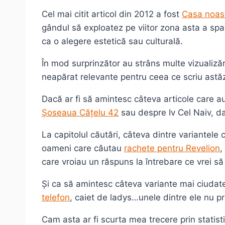
Cel mai citit articol din 2012 a fost
Casa noast
gândul să exploatez pe viitor zona asta a spațiu
ca o alegere estetică sau culturală.
În mod surprinzător au strâns multe vizualizăr
neapărat relevante pentru ceea ce scriu astăz
Dacă ar fi să amintesc câteva articole care
Șoseaua Cățelu 42
sau despre Iv Cel Naiv, da
La capitolul căutări, câteva dintre variantel
oameni care căutau
rachete pentru Revelion
,
care vroiau un răspuns la întrebare ce vrei să
Și ca să amintesc câteva variante mai ciudate
telefon
, caiet de ladys…unele dintre ele nu pre
Cam asta ar fi scurta mea trecere prin statisti