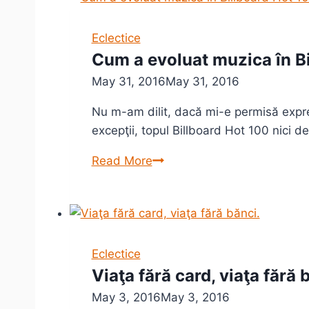
Vintilă
Horia
–
Eclectice
Trilogia
Cum a evoluat muzica în B
Exilului
May 31, 2016
May 31, 2016
Nu m-am dilit, dacă mi-e permisă expre
excepţii, topul Billboard Hot 100 nici d
Cum
Read More
a
evoluat
muzica
în
Billboard
Eclectice
Hot
Viaţa fără card, viaţa fără 
100
May 3, 2016
May 3, 2016