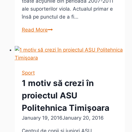
toate acţiunile din perioada 2007-2011
ale suporterilor viola. Actualul primar e
însă pe punctul de a fi…
Nicolae
Read More
Robu,
cel
mai
mare
Polist
Sport
din
1 motiv să crezi în
Timişoara
proiectul ASU
Politehnica Timişoara
January 19, 2016
January 20, 2016
Centrul de copii şi juniori ASU