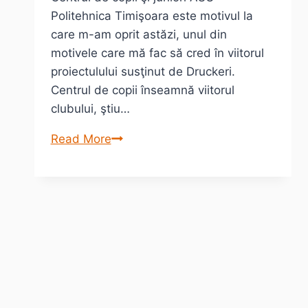
Politehnica Timişoara este motivul la
care m-am oprit astăzi, unul din
motivele care mă fac să cred în viitorul
proiectulului susţinut de Druckeri.
Centrul de copii înseamnă viitorul
clubului, ştiu…
1
Read More
motiv
să
crezi
în
proiectul
ASU
Politehnica
Timişoara