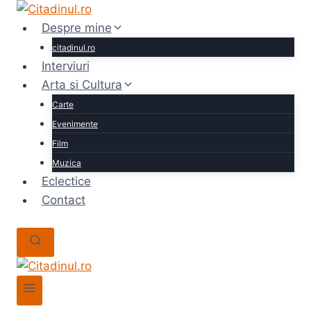
Skip
to
Despre mine
content
citadinul.ro
Interviuri
Arta si Cultura
Carte
Evenimente
Film
Muzica
Eclectice
Contact