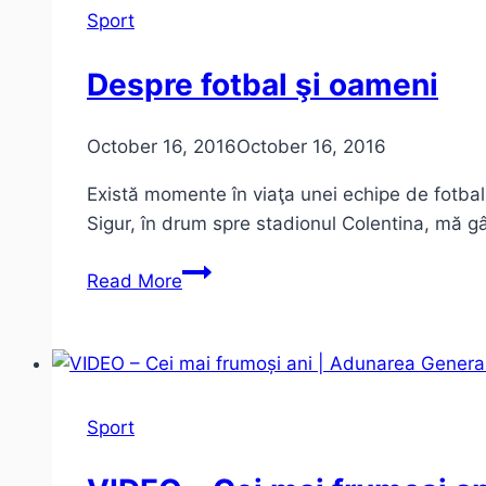
mai
Sport
huligani
decât
Despre fotbal şi oameni
ultraşii
October 16, 2016
October 16, 2016
Există momente în viaţa unei echipe de fotbal 
Sigur, în drum spre stadionul Colentina, mă g
Despre
Read More
fotbal
şi
oameni
Sport