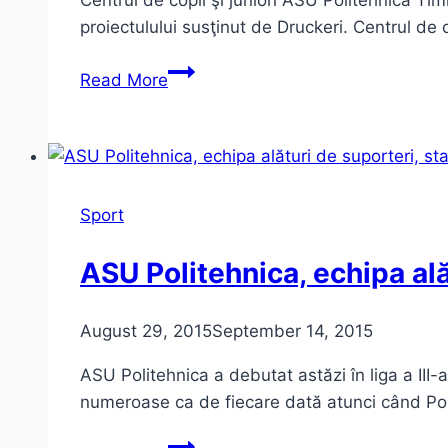
Centrul de copii şi juniori ASU Politehnica Tim
proiectulului susţinut de Druckeri. Centrul de 
1
Read More
motiv
să
crezi
în
proiectul
Sport
ASU
Politehnica
ASU Politehnica, echipa ală
Timişoara
August 29, 2015
September 14, 2015
ASU Politehnica a debutat astăzi în liga a III-
numeroase ca de fiecare dată atunci când Po
ASU