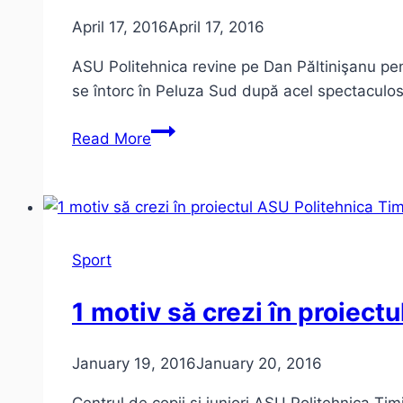
iunie
April 17, 2016
April 17, 2016
2016
|
ASU Politehnica revine pe Dan Păltinişanu pentr
Ştiri
se întorc în Peluza Sud după acel spectaculo
despre
ASU
ASU
Read More
Politehnica
Politehnica
se
întoarce
pe
Dan
Sport
Păltinişanu
1 motiv să crezi în proiect
January 19, 2016
January 20, 2016