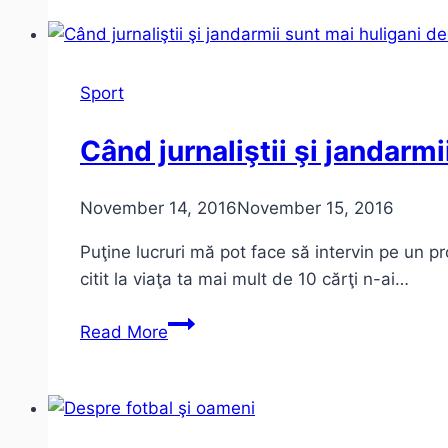
–
UTA
(21
mai
Sport
2017,
cronică
Când jurnaliştii şi jandarmi
de
membru
November 14, 2016
November 15, 2016
cotizant)
Puţine lucruri mă pot face să intervin pe un p
citit la viaţa ta mai mult de 10 cărţi n-ai…
Când
Read More
jurnaliştii
şi
jandarmii
sunt