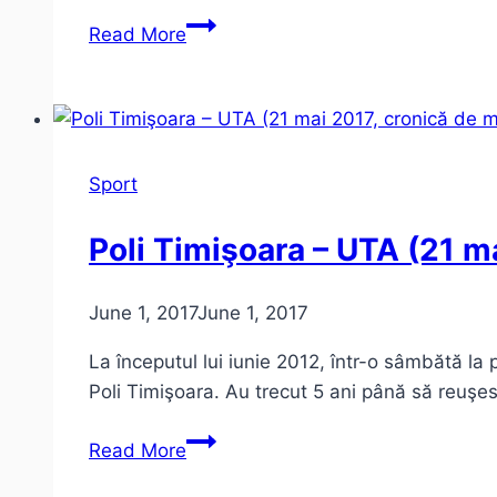
Timişorenii
Read More
ăştia
nici
la
meciuri
nu
Sport
mai
merg!
Poli Timişoara – UTA (21 m
June 1, 2017
June 1, 2017
La începutul lui iunie 2012, într-o sâmbătă la
Poli Timişoara. Au trecut 5 ani până să reuşe
Poli
Read More
Timişoara