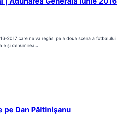
i | Adunarea Generală iunie 2016 
016-2017 care ne va regăsi pe a doua scenă a fotbalului
sta e şi denumirea…
e pe Dan Păltinişanu