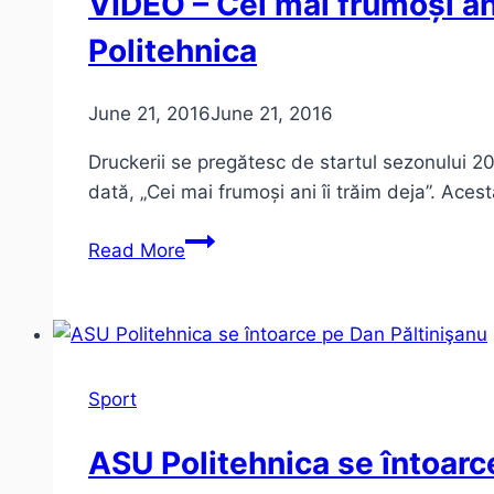
VIDEO – Cei mai frumoși an
Politehnica
June 21, 2016
June 21, 2016
Druckerii se pregătesc de startul sezonului 2
dată, „Cei mai frumoși ani îi trăim deja”. Ace
VIDEO
Read More
–
Cei
mai
frumoși
ani
Sport
|
Adunarea
ASU Politehnica se întoarc
Generală