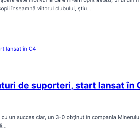
işoara este motivul la care m-am oprit astăzi, unul din m
copii înseamnă viitorul clubului, ştiu…
turi de suporteri, start lansat în
a cu un succes clar, un 3-0 obţinut în compania Minerului
li…