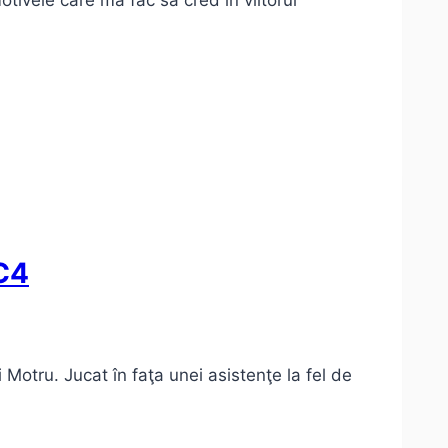
otivele care mă fac să cred în viitorul
 C4
 Motru. Jucat în faţa unei asistenţe la fel de