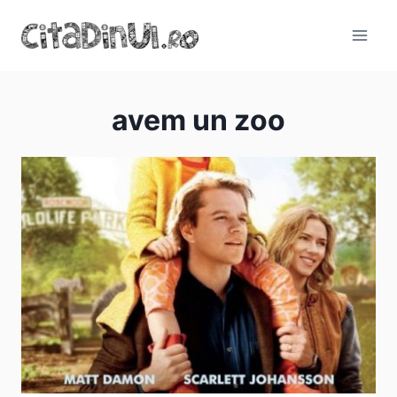
Skip
to
content
avem un zoo