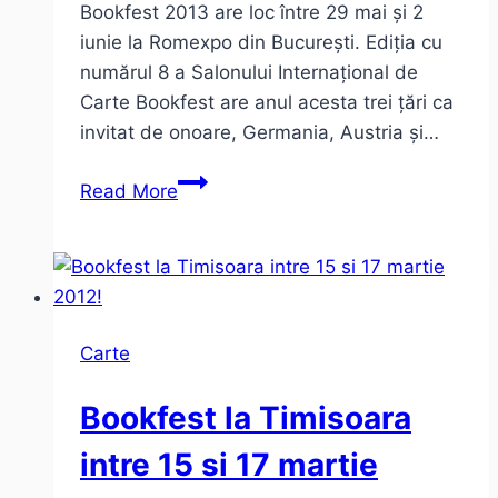
Bookfest 2013 are loc între 29 mai și 2
iunie la Romexpo din București. Ediția cu
numărul 8 a Salonului Internațional de
Carte Bookfest are anul acesta trei țări ca
invitat de onoare, Germania, Austria și…
Bookfest
Read More
2013
–
1
milion
de
Carte
titluri
la
Bookfest la Timisoara
ROMEXPO
intre 15 si 17 martie