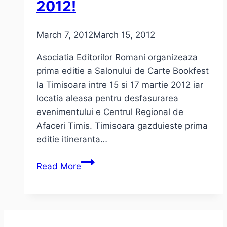
2012!
March 7, 2012
March 15, 2012
Asociatia Editorilor Romani organizeaza
prima editie a Salonului de Carte Bookfest
la Timisoara intre 15 si 17 martie 2012 iar
locatia aleasa pentru desfasurarea
evenimentului e Centrul Regional de
Afaceri Timis. Timisoara gazduieste prima
editie itineranta…
Bookfest
Read More
la
Timisoara
intre
15