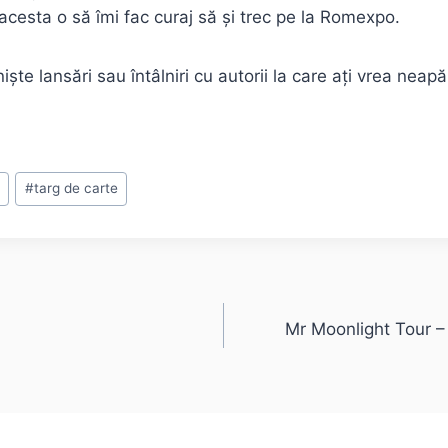
cesta o să îmi fac curaj să și trec pe la Romexpo.
te lansări sau întâlniri cu autorii la care ați vrea neapăr
#
targ de carte
Mr Moonlight Tour –