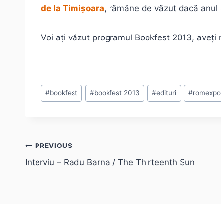
de la Timișoara
, rămâne de văzut dacă anul a
Voi ați văzut programul Bookfest 2013, aveți niș
Post
#
bookfest
#
bookfest 2013
#
edituri
#
romexpo
Tags:
Post
PREVIOUS
Interviu – Radu Barna / The Thirteenth Sun
navigation