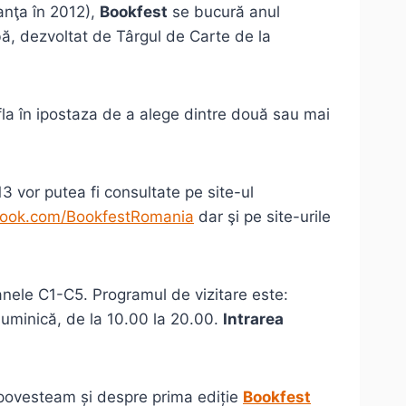
anţa în 2012),
Bookfest
se bucură anul
mbă, dezvoltat de Târgul de Carte de la
fla în ipostaza de a alege dintre două sau mai
13 vor putea fi consultate pe site-ul
ook.com/BookfestRomania
dar şi pe site-urile
anele C1-C5. Programul de vizitare este:
r duminică, de la 10.00 la 20.00.
Intrarea
vă povesteam și despre prima ediție
Bookfest