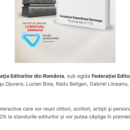
aţia Editorilor din România
, sub egida
Federaţiei Edit
eagu Djuvara, Lucian Boia, Radu Beligan, Gabriel Liicean
tive care vor reuni cititori, scriitori, artişti şi personali
% la standurile editurilor și vor putea câștiga în premie