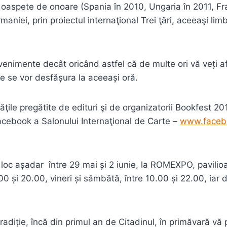
i oaspete de onoare (Spania în 2010, Ungaria în 2011, Fr
rmaniei, prin proiectul internaţional Trei ţări, aceeaşi li
enimente decât oricând astfel că de multe ori vă veți a
 ce se vor desfășura la aceeași oră.
ţile pregătite de edituri şi de organizatorii Bookfest 20
acebook a Salonului Internaţional de Carte –
www.faceb
loc așadar între 29 mai și 2 iunie, la ROMEXPO, pavilio
0.00 și 20.00, vineri și sâmbătă, între 10.00 și 22.00, ia
 tradiție, încă din primul an de Citadinul, în primăvară 