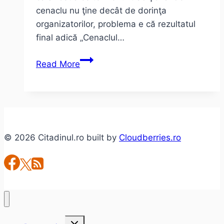
cenaclu nu ţine decât de dorinţa
organizatorilor, problema e că rezultatul
final adică „Cenaclul…
Ce
Read More
se
reciteşte
la
Cenaclul
Recitiri
© 2026 Citadinul.ro built by
Cloudberries.ro
Toggle