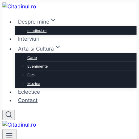
Skip
to
Despre mine
content
citadinul.ro
Interviuri
Arta si Cultura
Carte
Evenimente
Film
Muzica
Eclectice
Contact