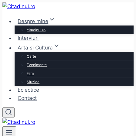
Skip
to
Despre mine
content
citadinul.ro
Interviuri
Arta si Cultura
Carte
Evenimente
Film
Muzica
Eclectice
Contact