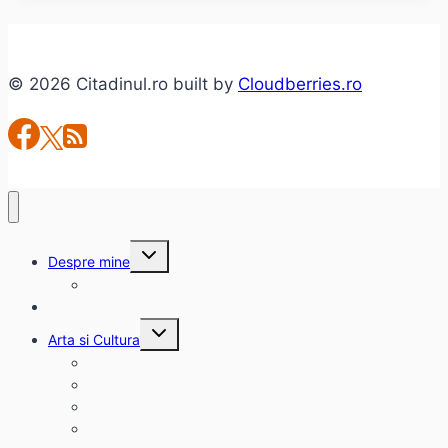
CREZI
ÎN
PROIECTUL
ASU
© 2026 Citadinul.ro built by
Cloudberries.ro
POLITEHNICA
TIMIŞOARA
Toggle
Despre mine
child
menu
citadinul.ro
Interviuri
Toggle
Arta si Cultura
child
menu
Carte
Evenimente
Film
Muzica