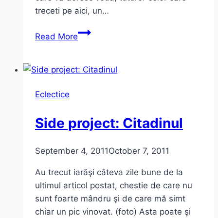
treceti pe aici, un…
Am
Read More
ajuns
în
2012!
Eclectice
Side project: Citadinul
September 4, 2011
October 7, 2011
Au trecut iarăşi câteva zile bune de la
ultimul articol postat, chestie de care nu
sunt foarte mândru şi de care mă simt
chiar un pic vinovat. (foto) Asta poate şi