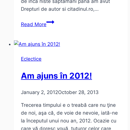
de inca niste saptamani pana am avut
Drepturi de autor si citadinul.ro,…
Un
Read More
an
cu
Citadinul!
Eclectice
Am ajuns în 2012!
January 2, 2012
October 28, 2013
Trecerea timpului e o treabă care nu ţine
de noi, aşa că, de voie de nevoie, iată-ne
la începutul unui nou an, 2012. Ocazie cu
care vă doresc vouă, tuturor celor care