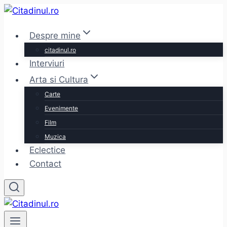
Skip
to
Despre mine
content
citadinul.ro
Interviuri
Arta si Cultura
Carte
Evenimente
Film
Muzica
Eclectice
Contact