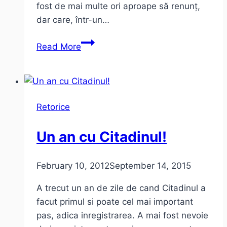
fost de mai multe ori aproape să renunț,
dar care, într-un…
2
Read More
ani
de
citadinul.ro
Retorice
Un an cu Citadinul!
February 10, 2012
September 14, 2015
A trecut un an de zile de cand Citadinul a
facut primul si poate cel mai important
pas, adica inregistrarea. A mai fost nevoie