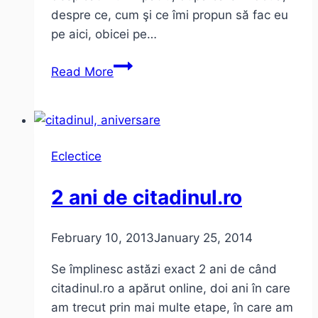
despre ce, cum şi ce îmi propun să fac eu
pe aici, obicei pe…
Plăcerea
Read More
de
a
scrie.
3
Eclectice
ani
cu
2 ani de citadinul.ro
Citadinul
February 10, 2013
January 25, 2014
Se împlinesc astăzi exact 2 ani de când
citadinul.ro a apărut online, doi ani în care
am trecut prin mai multe etape, în care am