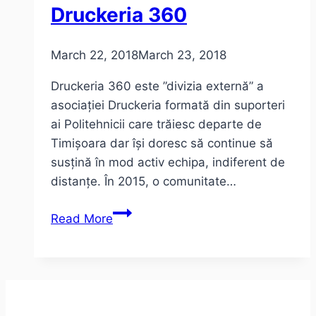
Druckeria 360
March 22, 2018
March 23, 2018
Druckeria 360 este ”divizia externă” a
asociației Druckeria formată din suporteri
ai Politehnicii care trăiesc departe de
Timișoara dar își doresc să continue să
susțină în mod activ echipa, indiferent de
distanțe. În 2015, o comunitate…
#povesteanoastra
Read More
–
povestea
Politehnicii
Timișoara,
o