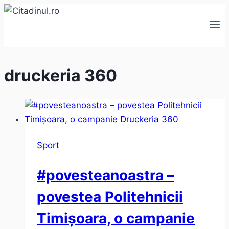
Skip
to
content
druckeria 360
Sport
#povesteanoastra –
povestea Politehnicii
Timișoara, o campanie