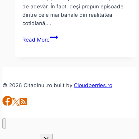
de adevăr. În fapt, deşi propun episoade
dintre cele mai banale din realitatea
cotidiană,…
4
Read More
Uşi
şi
alte
povestiri
de
© 2026 Citadinul.ro built by
Cloudberries.ro
A.
G.
Billig
Toggle