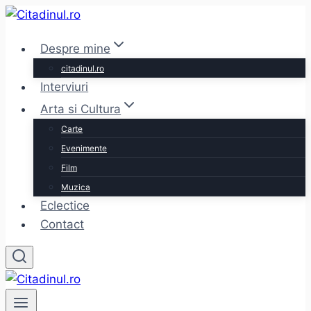
Skip
to
Despre mine
content
citadinul.ro
Interviuri
Arta si Cultura
Carte
Evenimente
Film
Muzica
Eclectice
Contact