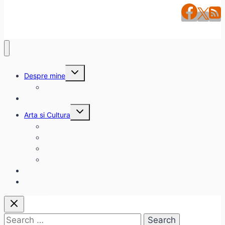
Toggle
Despre mine
child
menu
citadinul.ro
Interviuri
Toggle
Arta si Cultura
child
menu
Carte
Evenimente
Film
Muzica
Eclectice
Contact
Search