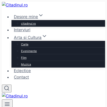
Skip
to
Despre mine
content
citadinul.ro
Interviuri
Arta si Cultura
Carte
Evenimente
Film
Muzica
Eclectice
Contact