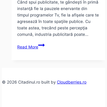
Când spui publicitate, te gândeşti în primă
instanţă fie la pauzele enervante din
timpul programelor Tv, fie la afişele care te
agresează în toate spaţiile publice. Cu
toate astea, trecând peste percepţia
comună, industria publicitară poate…
Saptamana
Read More
ADfel
15-
21
august
la
© 2026 Citadinul.ro built by
Cloudberries.ro
Fabrica
din
Bucuresti