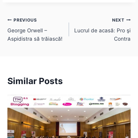
Post
PREVIOUS
NEXT
George Orwell –
Lucrul de acasă: Pro şi
navigation
Aspidistra să trăiască!
Contra
Similar Posts