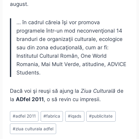
august.
… în cadrul căreia îşi vor promova
programele într-un mod neconvenţional 14
branduri de organizaţii culturale, ecologice
sau din zona educaţională, cum ar fi:
Institutul Cultural Român, One World
Romania, Mai Mult Verde, atitudine, ADVICE
Students.
Dacă voi şi reuşi să ajung la
Ziua Culturală
de
la
ADfel 2011
, o să revin cu impresii.
Post
#
adfel 2011
#
fabrica
#
iqads
#
publicitate
Tags:
#
ziua culturala adfel