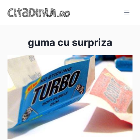
Skip
to
content
guma cu surpriza