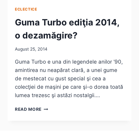
ECLECTICE
Guma Turbo ediţia 2014,
o dezamăgire?
August 25, 2014
Guma Turbo e una din legendele anilor ’90,
amintirea nu neapărat clară, a unei gume
de mestecat cu gust special şi cea a
colecţiei de maşini pe care şi-o dorea toată
lumea trezesc şi astăzi nostalgii….
GUMA
READ MORE
TURBO
EDIŢIA
2014,
O