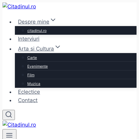
Skip
to
Despre mine
content
citadinul.ro
Interviuri
Arta si Cultura
Carte
Evenimente
Film
Muzica
Eclectice
Contact