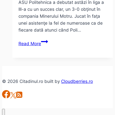
ASU Politehnica a debutat astăzi în liga a
III-a cu un succes clar, un 3-0 obţinut în
compania Minerului Motru. Jucat în faţa
unei asistenţe la fel de numeroase ca de
fiecare dată atunci când Poli…
ASU
Read More
Politehnica,
echipa
alături
de
suporteri,
© 2026 Citadinul.ro built by
Cloudberries.ro
start
lansat
în
C4