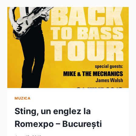
A
ADUS
PLOAIA
LA
BUCUREȘTI
(CRONICA)
MUZICA
Sting, un englez la
Romexpo – București