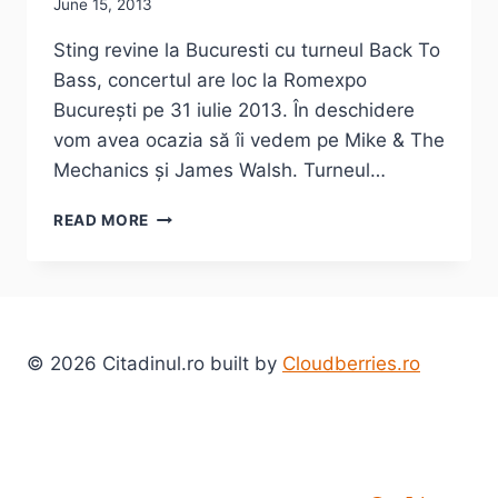
June 15, 2013
Sting revine la Bucuresti cu turneul Back To
Bass, concertul are loc la Romexpo
București pe 31 iulie 2013. În deschidere
vom avea ocazia să îi vedem pe Mike & The
Mechanics și James Walsh. Turneul…
STING,
READ MORE
UN
ENGLEZ
LA
ROMEXPO
–
BUCUREȘTI
© 2026 Citadinul.ro built by
Cloudberries.ro