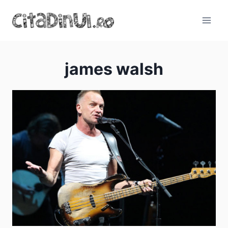
Skip
to
content
james walsh