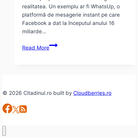
realitatea. Un exemplu ar fi WhatsUp, o
platformă de mesagerie instant pe care
Facebook a dat la începutul anului 16
miliarde…
WhatsUp
Read More
,
nu
despre
cele
16
© 2026 Citadinul.ro built by
Cloudberries.ro
miliarde
de
dolari