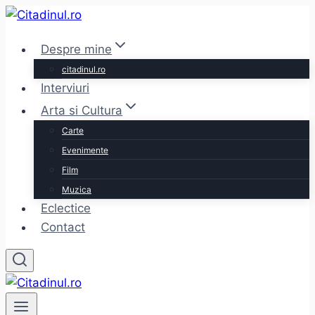
Skip
to
Despre mine
content
citadinul.ro
Interviuri
Arta si Cultura
Carte
Evenimente
Film
Muzica
Eclectice
Contact